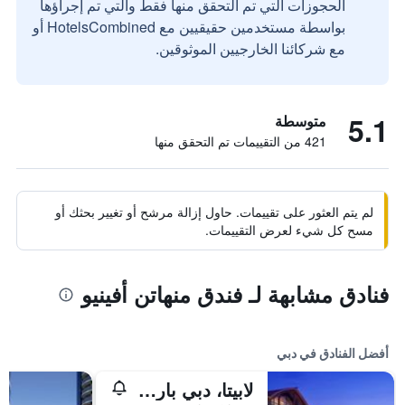
الحجوزات التي تم التحقق منها فقط والتي تم إجراؤها
بواسطة مستخدمين حقيقيين مع HotelsCombined أو
مع شركائنا الخارجيين الموثوقين.
5.1
متوسطة
421 من التقييمات تم التحقق منها
لم يتم العثور على تقييمات. حاول إزالة مرشح أو تغيير بحثك أو
مسح كل شيء لعرض التقييمات.
فنادق مشابهة لـ فندق منهاتن أفينيو
أفضل الفنادق في دبي
لابيتا، دبي باركس آند ريزورتس، أوتوغراف كوليكشن