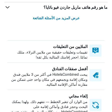
ما هو رقم هاتف ماربل جاردن فيو باتايا؟
عرض المزيد من الأسئلة الشائعة
الملايين من التعليقات
تقييمات وتعليقات حقيقية من ملايين النزلاء، مثلك
تمامًا. احجز إقامتك المثالية بكل ثقة!
أفضل صفقات الفنادق
يبحث HotelsCombined في أكثر من 3 ملايين فندق
ومكان إقامة ويجمعهم في مكان واحد حتى تتمكن من
مقارنة أماكن الإقامة المثالية.
إلغاء مجاني
من الوارد أن تتغير الخطط — نتفهم ذلك. ولهذا يمكنك
البحث وحجز فنادق وأماكن إقامة على
HotelsCombined من وكالات السفر التي تقدم خدمة