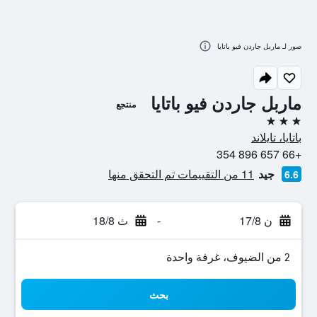
صور لـ ماربل جاردن فيو باتايا
ماربل جاردن فيو باتايا
منتجع
3 نجوم
باتايا، تايلاند
+66 657 896 354
جيد
11 من التقييمات تم التحقق منها
6.6
ن 17/8
-
ث 18/8
2 من الضيوف، غرفة واحدة
بحث