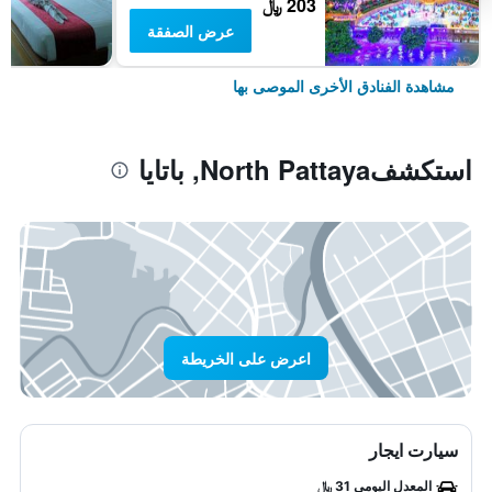
203 ﷼
عرض الصفقة
مشاهدة الفنادق الأخرى الموصى بها
استكشفNorth Pattaya, باتايا
اعرض على الخريطة
سيارت ايجار
المعدل اليومي 31 ﷼