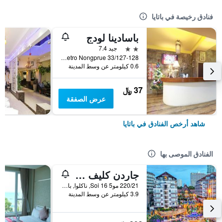
فنادق رخيصة في باتايا
باسادينا لودج
2 نجمتين
جيد 7.4
33/127-128 Moo 10 Soi Lk Metro Nongprue, باتايا, تايلاند
0.6 كيلومتر عن وسط المدينة
37 ﷼
عرض الصفقة
شاهد أرخص الفنادق في باتايا
الفنادق الموصى بها
جاردن كليف ريزورت آند سبا
220/21 مو5 Soi 16, ناكلوا, بانغلامونغ, باتايا, تايلاند
3.9 كيلومتر عن وسط المدينة