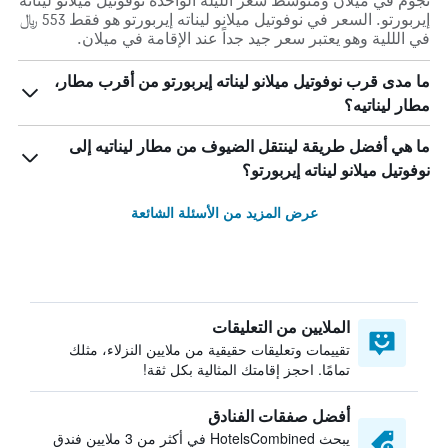
نجوم في ميلان ومتوسط ​​سعر الليلة الواحدة نوفوتيل ميلانو ليناته
إيربورتو. السعر في نوفوتيل ميلانو ليناته إيربورتو هو فقط 553 ﷼
في الللية وهو يعتبر سعر جيد جداً عند الإقامة في ميلان.
ما مدى قرب نوفوتيل ميلانو ليناته إيربورتو من أقرب مطار،
مطار ليناتيه؟
ما هي أفضل طريقة لينتقل الضيوف من مطار ليناتيه إلى
نوفوتيل ميلانو ليناته إيربورتو؟
عرض المزيد من الأسئلة الشائعة
الملايين من التعليقات
تقييمات وتعليقات حقيقية من ملايين النزلاء، مثلك
تمامًا. احجز إقامتك المثالية بكل ثقة!
أفضل صفقات الفنادق
يبحث HotelsCombined في أكثر من 3 ملايين فندق