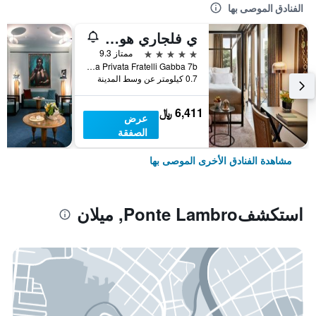
الفنادق الموصى بها
ي فلجاري هوتل ميلانو
5 نجوم
ممتاز 9.3
Via Privata Fratelli Gabba 7b, ميلان, مقاطعة ميلانو, إيطاليا
0.7 كيلومتر عن وسط المدينة
6,411 ﷼
عرض
الصفقة
مشاهدة الفنادق الأخرى الموصى بها
استكشفPonte Lambro, ميلان