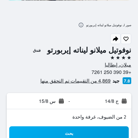
صور لـ نوفوتيل ميلانو ليناته إيربورتو
نوفوتيل ميلانو ليناته إيربورتو
فندق
4 نجوم
ميلان، إيطاليا
+39 390 250 7261
جيد
4,869 من التقييمات تم التحقق منها
7.8
ج 14/8
-
س 15/8
2 من الضيوف، غرفة واحدة
بحث