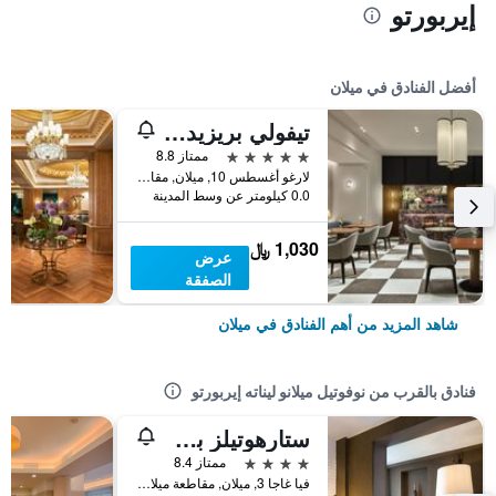
إيربورتو
أفضل الفنادق في ميلان
تيفولي بريزيدنت ميلانو هوتل
5 نجوم
ممتاز 8.8
لارغو أغسطس 10, ميلان, مقاطعة ميلانو, إيطاليا
0.0 كيلومتر عن وسط المدينة
1,030 ﷼
عرض
الصفقة
شاهد المزيد من أهم الفنادق في ميلان
فنادق بالقرب من نوفوتيل ميلانو ليناته إيربورتو
ستارهوتيلز بزنس بالاس
4 نجوم
ممتاز 8.4
فيا غاجا 3, ميلان, مقاطعة ميلانو, إيطاليا