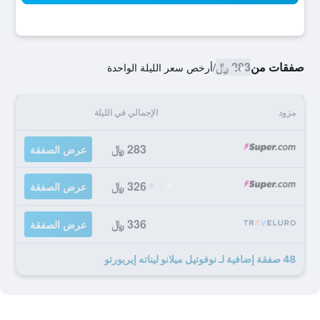
صفقات من
283 ﷼
/
أرخص سعر الليلة الواحدة
مزود
الإجمالي في الليلة
283 ﷼
عرض الصفقة
326 ﷼
عرض الصفقة
336 ﷼
عرض الصفقة
48 صفقة إضافية لـ نوفوتيل ميلانو ليناته إيربورتو