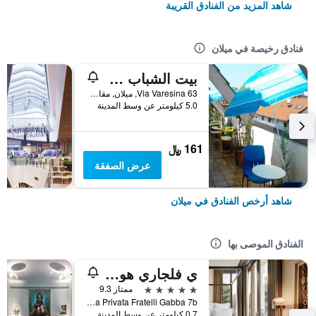
شاهد المزيد من الفنادق القريبة
فنادق رخيصة في ميلان
بيت الشباب ستار
Via Varesina 63, ميلان, مقاطعة ميلانو, إيطاليا
5.0 كيلومتر عن وسط المدينة
161 ﷼
عرض الصفقة
شاهد أرخص الفنادق في ميلان
الفنادق الموصى بها
ي فلجاري هوتل ميلانو
5 نجوم
ممتاز 9.3
Via Privata Fratelli Gabba 7b, ميلان, مقاطعة ميلانو, إيطاليا
0.7 كيلومتر عن وسط المدينة