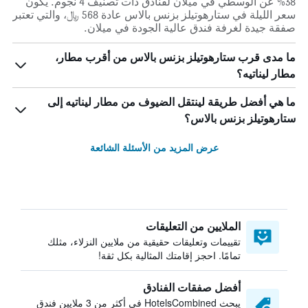
38% عن الوسطي في ميلان لفنادق ذات تصنيف 4 نجوم. يكون
سعر الليلة في ستارهوتيلز بزنس بالاس عادة 568 ﷼، والتي تعتبر
صفقة جيدة لغرفة فندق عالية الجودة في ميلان.
ما مدى قرب ستارهوتيلز بزنس بالاس من أقرب مطار،
مطار ليناتيه؟
ما هي أفضل طريقة لينتقل الضيوف من مطار ليناتيه إلى
ستارهوتيلز بزنس بالاس؟
عرض المزيد من الأسئلة الشائعة
الملايين من التعليقات
تقييمات وتعليقات حقيقية من ملايين النزلاء، مثلك
تمامًا. احجز إقامتك المثالية بكل ثقة!
أفضل صفقات الفنادق
يبحث HotelsCombined في أكثر من 3 ملايين فندق