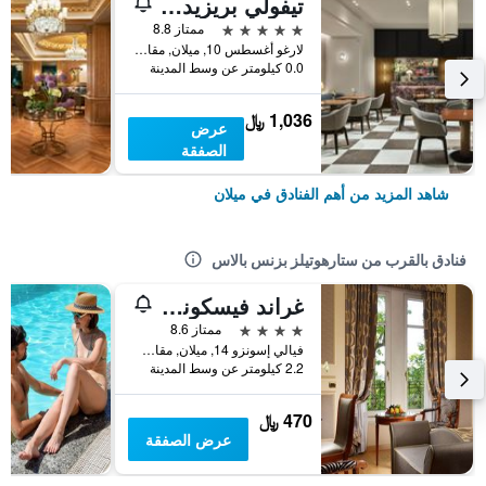
تيفولي بريزيدنت ميلانو هوتل
5 نجوم
ممتاز 8.8
لارغو أغسطس 10, ميلان, مقاطعة ميلانو, إيطاليا
0.0 كيلومتر عن وسط المدينة
1,036 ﷼
عرض
الصفقة
شاهد المزيد من أهم الفنادق في ميلان
فنادق بالقرب من ستارهوتيلز بزنس بالاس
غراند فيسكونتي بالاس
4 نجوم
ممتاز 8.6
فيالي إسونزو 14, ميلان, مقاطعة ميلانو, إيطاليا
2.2 كيلومتر عن وسط المدينة
470 ﷼
عرض الصفقة