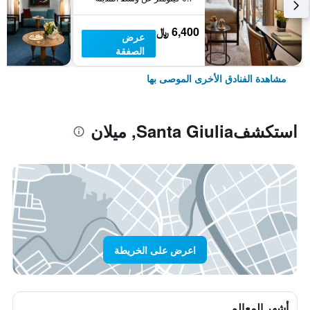
6,400 ﷼
عرض
الصفقة
مشاهدة الفنادق الأخرى الموصى بها
استكشفSanta Giulia, ميلان
اعرض على الخريطة
أشهر المعالم