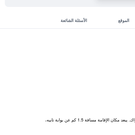
الموقع
الأسئلة الشائعة
يتميز مكان إقامة "Sira Boutique Hotel" ببار وخدمات مساج ويقع في مركز شيانغ ماي على بُعد 100 م من بوابة تشانغ فواك. يبعد مكان الإقامة مسافة 1.5 كم عن بوابة تابيه،