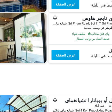
عرض الصفقة
ط في الليلة
ن تايجر هاوس
1/4 Sri Phum Road, Soi 7, T. Sri Phum, شيانج ماي, تايلاند
واي فاي مجاني
مكيف هواء
خدمة النقل من وإلى المطار
عرض الصفقة
ط في الليلة
 أو بوباتارا تشيانغماي
جيد 6.6