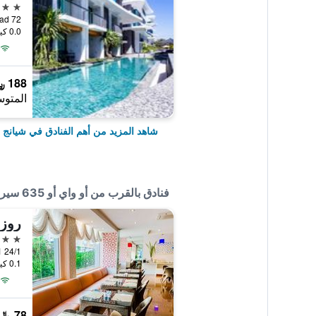
5 نجوم
0.0 كيلومتر عن وسط المدينة
188 ﷼
المتوس
شاهد المزيد من أهم الفنادق في شيانج 
فنادق بالقرب من أو واي أو 635 سيرا بوتيك هوتل
روزي
3 نجوم
24/1 Ratchapakinai Road, Soi 1, شيانج ماي, تايلاند
0.1 كيلومتر عن وسط المدينة
78 ﷼