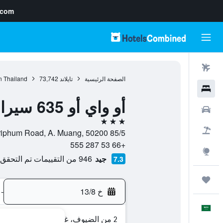
.com
رحلات طيران
الصفحة الرئيسية
تايلاند
73,742
n Thailand
فنادق
أو واي أو 635 سيرا بوتيك هوتل
سيارات
3 نجوم
حزم العروض
85/5 Sriphum Road, A. Muang, 50200, شيانج ماي, محافظة شيانغ ماي, تايلاند
+66 53 287 555
استكشاف
جيد
946 من التقييمات تم التحقق منها
7.3
رحلات
خ 13/8
-
العَرَبِيَّة
2 من الضيوف، غرفة واحدة