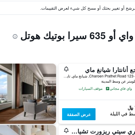
ة مرشح أو تغيير بحثك أو مسح كل شيء لعرض التقييمات.
ا بوتيك هوتل
ع أنانتارا شيانغ ماي
123-123/1 Charoen Prathet Road, شيانج ماي, تايلاند
واي فاي مجاني
موقف السيارات
ط في الليلة
عرض الصفقة
وينتري سيتي ريزورت تشيانغ ماي