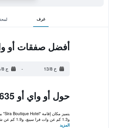
غرف
لمحة
أفضل صفقات أو واي أو 635 سيرا ب
خ 13/8
-
ج 14/8
حول أو واي أو 635 سيرا بوتيك هوتل
و1.3 كم عن وات فرا سينغ، و1.9 كم عن شي...
المزيد