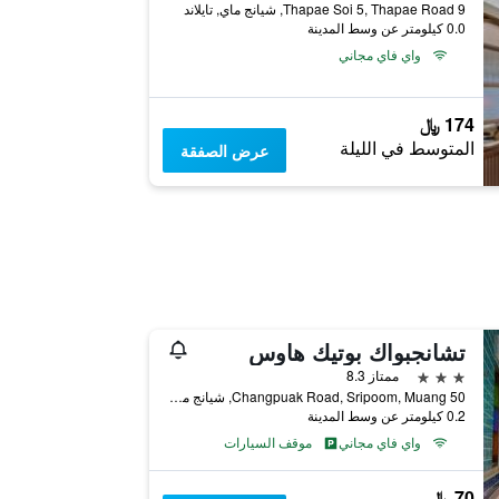
9 Thapae Soi 5, Thapae Road, شيانج ماي, تايلاند
0.0 كيلومتر عن وسط المدينة
واي فاي مجاني
174 ﷼
المتوسط في الليلة
عرض الصفقة
تشانجبواك بوتيك هاوس
3 نجوم
ممتاز 8.3
50 Changpuak Road, Sripoom, Muang, شيانج ماي, تايلاند
0.2 كيلومتر عن وسط المدينة
واي فاي مجاني
موقف السيارات
70 ﷼