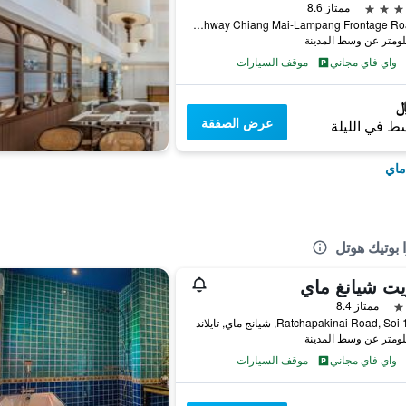
ممتاز 8.6
72 Highway Chiang Mai-Lampang Frontage Road, شيانج ماي, تايلاند
واي فاي مجاني
موقف السيارات
عرض الصفقة
ط في الليلة
ماي
ت شيانغ ماي
ممتاز 8.4
واي فاي مجاني
موقف السيارات