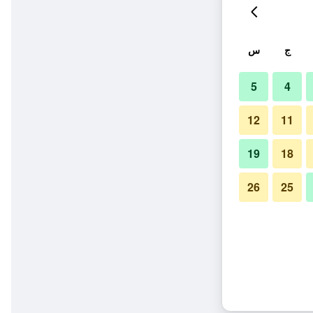
ج
س
5
4
12
11
19
18
26
25