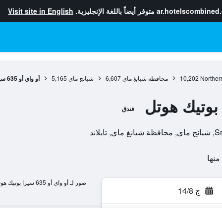
ar.hotelscombined
متوفر أيضاً باللغة الإنجليزية.
Visit site in English
Norther
10,202
محافظة شيانغ ماي
6,607
شيانج ماي
5,165
أو واي أو 635 سيرا بوتيك هوتل
فندق
صور لـ أو واي أو 635 سيرا بوتيك هوتل
ج 14/8