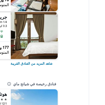
المتوس
جري
0.3 كيلومتر عن وسط المدينة
177 ﷼
المتوس
شاهد المزيد من الفنادق القريبة
فنادق رخيصة في شيانج ماي
هوتل
3 نجوم
12/1 Soi 4 Kor, Prapokklao Road, شيانج ماي, تايلاند