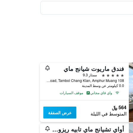
فندق ماريوت شيانج ماي
5 نجوم
ممتاز 9.3
108 Chang Klan Road, Tambol Chang Klan, Amphur Muang, شيانج ماي, تايلاند
0.0 كيلومتر عن وسط المدينة
واي فاي مجاني
موقف السيارات
564 ﷼
عرض الصفقة
المتوسط في الليلة
أواي تشيانج ماي تابيه ريزورت - إيه فيجان ريتريت