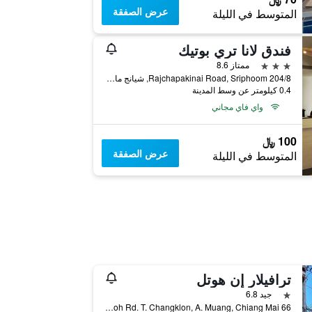
عرض الصفقة
المتوسط في الليلة
فندق لانا تري بوتيك
3 نجوم
ممتاز 8.6
204/8 Rajchapakinai Road, Sriphoom, شيانج ماي, تايلاند
0.4 كيلومتر عن وسط المدينة
واي فاي مجاني
100 ﷼
عرض الصفقة
المتوسط في الليلة
ترافيلار إن هوتل
نجمة واحدة
جيد 6.8
66 Loikroh Rd. T. Changklon, A. Muang, Chiang Mai, شيانج ماي, تايلاند