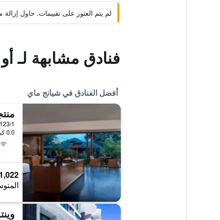
لم يتم العثور على تقييمات. حاول إزال
فنادق مشابهة لـ أو واي أو 635 سير
أفضل الفنادق في شيانج ماي
منتج
0.0 كيلومتر عن وسط المدينة
1,022 ﷼
المتوس