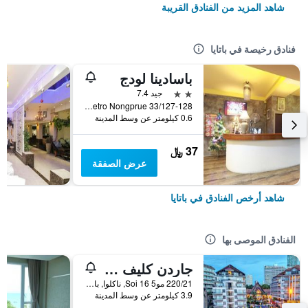
شاهد المزيد من الفنادق القريبة
فنادق رخيصة في باتايا
باسادينا لودج
2 نجمتين
جيد 7.4
33/127-128 Moo 10 Soi Lk Metro Nongprue, باتايا, تايلاند
0.6 كيلومتر عن وسط المدينة
37 ﷼
عرض الصفقة
شاهد أرخص الفنادق في باتايا
الفنادق الموصى بها
جاردن كليف ريزورت آند سبا
220/21 مو5 Soi 16, ناكلوا, بانغلامونغ, باتايا, تايلاند
3.9 كيلومتر عن وسط المدينة