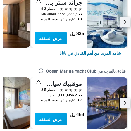
جراند سنتر بوينت باتايا
5 نجوم
ممتاز 9.3
456, 777, 777/1 M.6 Na Kluea, باتايا, تايلاند
0.0 كيلومتر عن وسط المدينة
336 ﷼
عرض الصفقة
شاهد المزيد من أهم الفنادق في باتايا
فنادق بالقرب من Ocean Marina Yacht Club
موفنبيك سيام هوتل نا جومتين باتايا
5 نجوم
ممتاز 8.5
55 Moo 2, باتايا, تايلاند
0.7 كيلومتر عن وسط المدينة
463 ﷼
عرض الصفقة