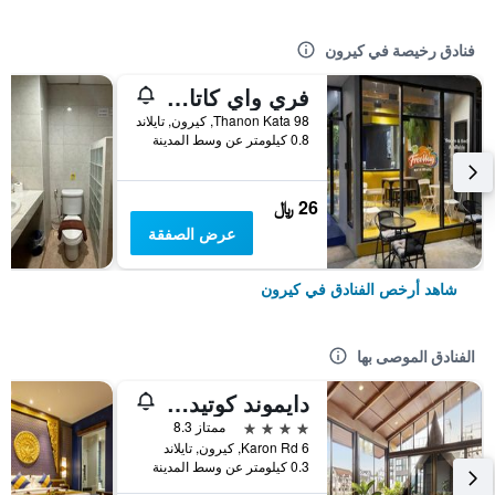
فنادق رخيصة في كيرون
فري واي كاتا بيتش هوستل
98 Thanon Kata, كيرون, تايلاند
0.8 كيلومتر عن وسط المدينة
26 ﷼
عرض الصفقة
شاهد أرخص الفنادق في كيرون
الفنادق الموصى بها
دايموند كوتيدج ريزورت آند سبا
4 نجوم
ممتاز 8.3
6 Karon Rd, كيرون, تايلاند
0.3 كيلومتر عن وسط المدينة