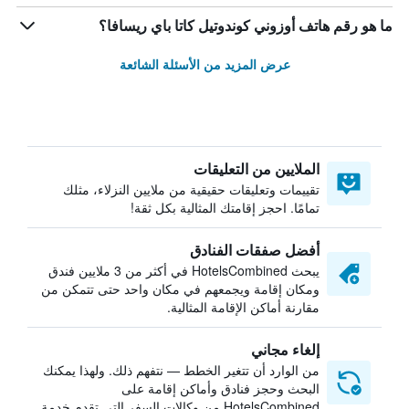
ما هو رقم هاتف أوزوني كوندوتيل كاتا باي ريسافا؟
عرض المزيد من الأسئلة الشائعة
الملايين من التعليقات
تقييمات وتعليقات حقيقية من ملايين النزلاء، مثلك
تمامًا. احجز إقامتك المثالية بكل ثقة!
أفضل صفقات الفنادق
يبحث HotelsCombined في أكثر من 3 ملايين فندق
ومكان إقامة ويجمعهم في مكان واحد حتى تتمكن من
مقارنة أماكن الإقامة المثالية.
إلغاء مجاني
من الوارد أن تتغير الخطط — نتفهم ذلك. ولهذا يمكنك
البحث وحجز فنادق وأماكن إقامة على
HotelsCombined من وكالات السفر التي تقدم خدمة