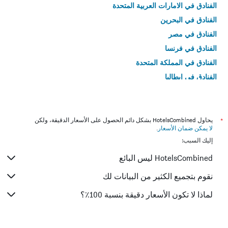
الفنادق في الامارات العربية المتحدة
الفنادق في البحرين
الفنادق في مصر
الفنادق في فرنسا
الفنادق في المملكة المتحدة
الفنادق في إيطاليا
الفنادق في تايلاند
*
يحاول HotelsCombined بشكل دائم الحصول على الأسعار الدقيقة، ولكن
لا يمكن ضمان الأسعار
.
إليك السبب:
HotelsCombined ليس البائع
نقوم بتجميع الكثير من البيانات لك
لماذا لا تكون الأسعار دقيقة بنسبة 100٪؟