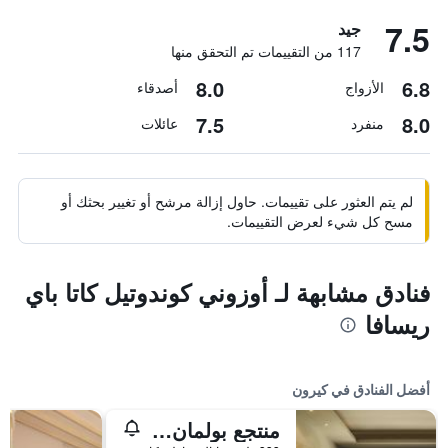
7.5
جيد
117 من التقييمات تم التحقق منها
8.0
6.8
الأزواج
أصدقاء
7.5
8.0
منفرد
عائلات
لم يتم العثور على تقييمات. حاول إزالة مرشح أو تغيير بحثك أو
مسح كل شيء لعرض التقييمات.
فنادق مشابهة لـ أوزوني كوندوتيل كاتا باي
ريسافا
أفضل الفنادق في كيرون
منتجع بولمان فوكيت كارون بيتش