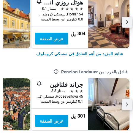
هوتل روزي آند ويلنيس
5 نجوم
ممتاز 8.1
Horni 154, سسكي كروملوف, منطقة جنوب بوهيميا, جمهورية التشيك
0.0 كيلومتر عن وسط المدينة
304 ﷼
عرض الصفقة
شاهد المزيد من أهم الفنادق في سسكي كروملوف
فنادق بالقرب من Penzion Landauer
جراند فلتافين
3 نجوم
ممتاز 8.8
Rooseveltova 45, سسكي كروملوف, منطقة جنوب بوهيميا, جمهورية التشيك
0.1 كيلومتر عن وسط المدينة
301 ﷼
عرض الصفقة