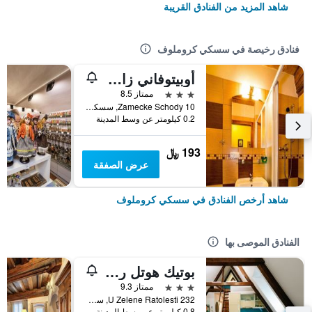
شاهد المزيد من الفنادق القريبة
فنادق رخيصة في سسكي كروملوف
أوبيتوفاني زاميتسكي شودي
3 نجوم
ممتاز 8.5
Zamecke Schody 10, سسكي كروملوف, منطقة جنوب بوهيميا, جمهورية التشيك
0.2 كيلومتر عن وسط المدينة
193 ﷼
عرض الصفقة
شاهد أرخص الفنادق في سسكي كروملوف
الفنادق الموصى بها
بوتيك هوتل رومانتيك
3 نجوم
ممتاز 9.3
U Zelene Ratolesti 232, سسكي كروملوف, منطقة جنوب بوهيميا, جمهورية التشيك
0.8 كيلومتر عن وسط المدينة