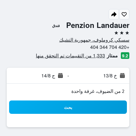
Penzion Landauer
فندق
3 نجوم
سسكي كروملوف، جمهورية التشيك
+420 704 344 404
ممتاز
1,333 من التقييمات تم التحقق منها
9.2
خ 13/8
-
ج 14/8
2 من الضيوف، غرفة واحدة
بحث