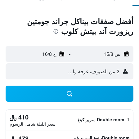
أفضل صفقات بيناكل جراند جومتين
ريزورت آند بيتش كلوب
س 15/8
-
ح 16/8
2 من الضيوف، غرفة واحدة
410 ﷼
Double room، 1 سرير كينغ
سعر الليلة شامل الرسوم
478 ﷼
Double room، نوع السرير غير