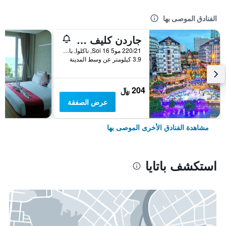
الفنادق الموصى بها
جاردن كليف ريزورت آند سبا
220/21 مو5 Soi 16, ناكلوا, بانغلامونغ, باتايا, تايلاند
3.9 كيلومتر عن وسط المدينة
204 ﷼
عرض الصفقة
مشاهدة الفنادق الأخرى الموصى بها
استكشف باتايا