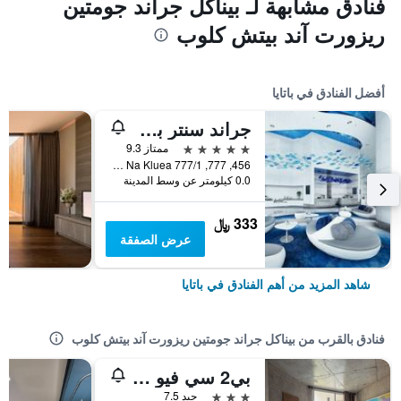
فنادق مشابهة لـ بيناكل جراند جومتين
ريزورت آند بيتش كلوب
أفضل الفنادق في باتايا
جراند سنتر بوينت باتايا
5 نجوم
ممتاز 9.3
456, 777, 777/1 M.6 Na Kluea, باتايا, تايلاند
0.0 كيلومتر عن وسط المدينة
333 ﷼
عرض الصفقة
شاهد المزيد من أهم الفنادق في باتايا
فنادق بالقرب من بيناكل جراند جومتين ريزورت آند بيتش كلوب
بي2 سي فيو باتايا بوتيك آند بدجيت هوتل
3 نجوم
جيد 7.5