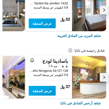
19/22 Moo 2 Tambol Na-Jomtien, باتايا, تايلاند
0.8 كيلومتر عن وسط المدينة
52 ﷼
عرض الصفقة
شاهد المزيد من الفنادق القريبة
فنادق رخيصة في باتايا
باسادينا لودج
2 نجمتين
جيد 7.4
33/127-128 Moo 10 Soi Lk Metro Nongprue, باتايا, تايلاند
0.6 كيلومتر عن وسط المدينة
37 ﷼
عرض الصفقة
شاهد أرخص الفنادق في باتايا