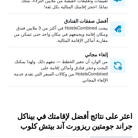
تقييمات وتعليقات حقيقية من ملايين النزلاء، مثلك
تمامًا. احجز إقامتك المثالية بكل ثقة!
أفضل صفقات الفنادق
يبحث HotelsCombined في أكثر من 3 ملايين فندق
ومكان إقامة ويجمعهم في مكان واحد حتى تتمكن من
مقارنة أماكن الإقامة المثالية.
إلغاء مجاني
من الوارد أن تتغير الخطط — نتفهم ذلك. ولهذا يمكنك
البحث وحجز فنادق وأماكن إقامة على
HotelsCombined من وكالات السفر التي تقدم خدمة
الإلغاء المجاني
اعثر على نتائج أفضل لإقامتك في بيناكل
جراند جومتين ريزورت آند بيتش كلوب