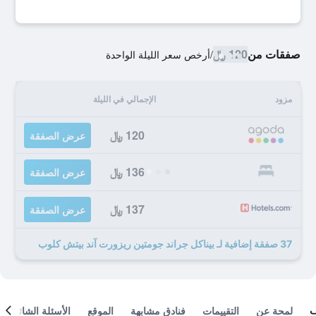
صفقات من
120 ﷼
/
أرخص سعر الليلة الواحدة
مزود
الإجمالي في الليلة
120 ﷼
عرض الصفقة
136 ﷼
عرض الصفقة
137 ﷼
عرض الصفقة
37 صفقة إضافية لـ بيناكل جراند جومتين ريزورت آند بيتش كلوب
لمحة عن
التقييمات
فنادق مشابهة
الموقع
الأسئلة الشائعة