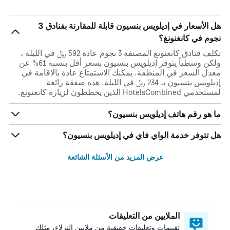
هل الأسعار في إديلويس بنسيون قابلة للمقارنة بفنادق 3
نجوم في كانغنونغ؟
تكلف فنادق كانغنونغ المصنفة 3 نجوم عادة 592 ﷼ في الليلة ،
ولكن وسطياً يتوفر إديلويس بنسيون بسعر أقل بنسبة 61% عن
معدل السعر في المنطقة. يمكنك الاستمتاع عادة بالاقامة في
إديلويس بنسيون بـ 234 ﷼ في الليلة. هذه صفقة رائعة
لمستخدمي HotelsCombined الذين يخططون لزيارة كانغنونغ.
ما هو رقم هاتف إديلويس بنسيون؟
هل تتوفر خدمة الواي فاي في إديلويس بنسيون؟
عرض المزيد من الأسئلة الشائعة
الملايين من التعليقات
تقييمات وتعليقات حقيقية من ملايين النزلاء، مثلك