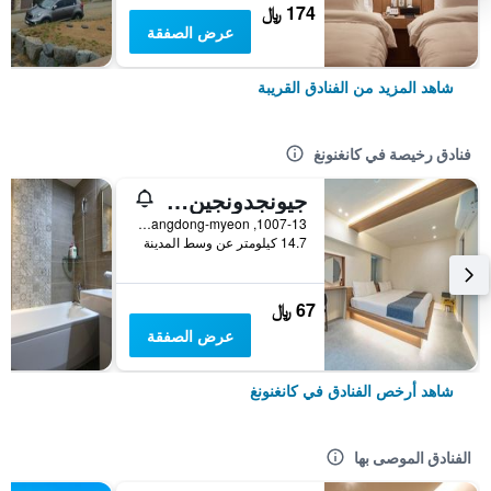
174 ﷼
عرض الصفقة
شاهد المزيد من الفنادق القريبة
فنادق رخيصة في كانغنونغ
جيونجدونجين موتل
1007-13, Heonhwa-ro, Gangdong-myeon, كانغنونغ, كوريا الجنوبية
14.7 كيلومتر عن وسط المدينة
67 ﷼
عرض الصفقة
شاهد أرخص الفنادق في كانغنونغ
الفنادق الموصى بها