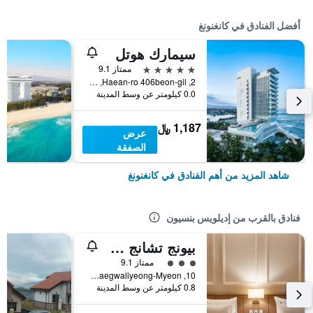
أفضل الفنادق في كانغنونغ
سيمارك هوتل
5 نجوم
ممتاز 9.1
2, Haean-ro 406beon-gil, كانغنونغ, كوريا الجنوبية
0.0 كيلومتر عن وسط المدينة
1,187 ﷼
عرض
الصفقة
شاهد المزيد من أهم الفنادق في كانغنونغ
فنادق بالقرب من إديلويس بنسيون
بيونج تشانج هوتل ذا مارو
تقييم فئة 3
ممتاز 9.1
10, Songcheon 3-Gil, Daegwallyeong-Myeon, كانغنونغ, كوريا الجنوبية
0.8 كيلومتر عن وسط المدينة