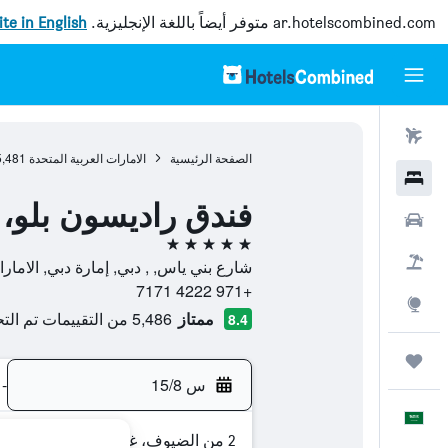
ar.hotelscombined.com
متوفر أيضاً باللغة الإنجليزية.
site in English
رحلات طيران
الصفحة الرئيسية
الامارات العربية المتحدة
5,481
فنادق
فندق راديسون بلو، 
سيارات
5 نجوم
حزم العروض
شارع بني ياس, , دبي, إمارة دبي, الامارا
+971 4222 7171
استكشاف
ممتاز
5,486 من التقييمات تم التحقق منها
8.4
رحلات
س 15/8
-
العَرَبِيَّة
2 من الضيوف، غرفة واحدة