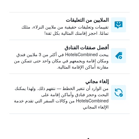
الملايين من التعليقات
تقييمات وتعليقات حقيقية من ملايين النزلاء، مثلك
تمامًا. احجز إقامتك المثالية بكل ثقة!
أفضل صفقات الفنادق
يبحث HotelsCombined في أكثر من 3 ملايين فندق
ومكان إقامة ويجمعهم في مكان واحد حتى تتمكن من
مقارنة أماكن الإقامة المثالية.
إلغاء مجاني
من الوارد أن تتغير الخطط — نتفهم ذلك. ولهذا يمكنك
البحث وحجز فنادق وأماكن إقامة على
HotelsCombined من وكالات السفر التي تقدم خدمة
الإلغاء المجاني