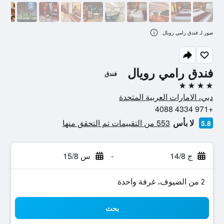
صور لـ فندق رامي رويال
فندق رامي رويال
فندق
4 نجوم
دبي، الامارات العربية المتحدة
+971 4334 4088
لا بأس
553 من التقييمات تم التحقق منها
5.8
ج 14/8
-
س 15/8
2 من الضيوف، غرفة واحدة
بحث