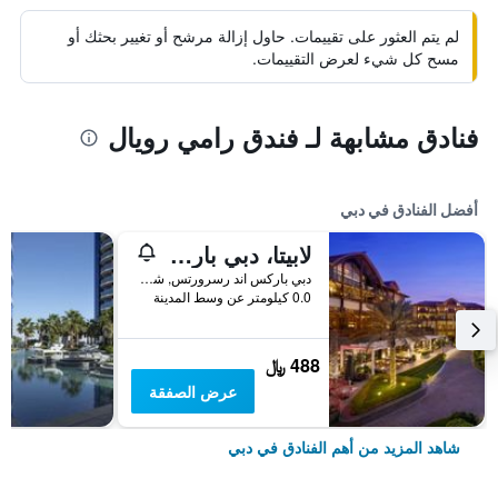
لم يتم العثور على تقييمات. حاول إزالة مرشح أو تغيير بحثك أو
مسح كل شيء لعرض التقييمات.
فنادق مشابهة لـ فندق رامي رويال
أفضل الفنادق في دبي
لابيتا، دبي باركس آند ريزورتس، أوتوغراف كوليكشن
دبي باركس اند رسرورتس, شارع الشيخ زايد, دبي, الامارات العربية المتحدة
0.0 كيلومتر عن وسط المدينة
488 ﷼
عرض الصفقة
شاهد المزيد من أهم الفنادق في دبي