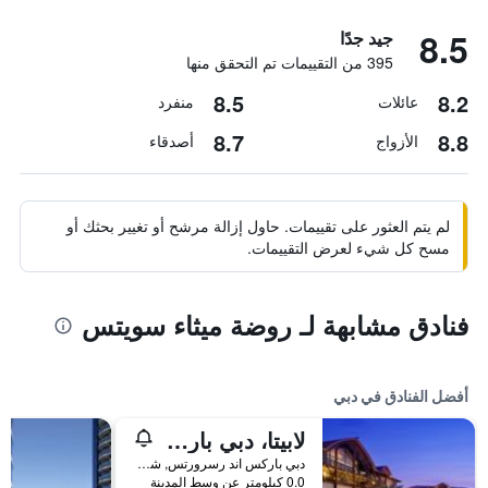
8.5
جيد جدًا
395 من التقييمات تم التحقق منها
8.5
8.2
عائلات
منفرد
8.7
8.8
الأزواج
أصدقاء
لم يتم العثور على تقييمات. حاول إزالة مرشح أو تغيير بحثك أو
مسح كل شيء لعرض التقييمات.
فنادق مشابهة لـ روضة ميثاء سويتس
أفضل الفنادق في دبي
لابيتا، دبي باركس آند ريزورتس، أوتوغراف كوليكشن
دبي باركس اند رسرورتس, شارع الشيخ زايد, دبي, الامارات العربية المتحدة
0.0 كيلومتر عن وسط المدينة