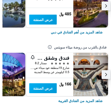
485 ﷼
عرض الصفقة
شاهد المزيد من أهم الفنادق في دبي
فنادق بالقرب من روضة ميثاء سويتس
فندق وشقق موڤنبيك بر دبي
5 نجوم
ممتاز 8.2
شارع 19منطقة عود ميثاء ص.ب 32733, دبي, الامارات العربية المتحدة
0.5 كيلومتر عن وسط المدينة
166 ﷼
عرض الصفقة
شاهد المزيد من الفنادق القريبة