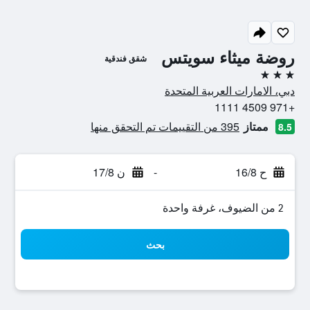
روضة ميثاء سويتس
شقق فندقية
3 نجوم
دبي، الامارات العربية المتحدة
+971 4509 1111
ممتاز
395 من التقييمات تم التحقق منها
8.5
ح 16/8
-
ن 17/8
2 من الضيوف، غرفة واحدة
بحث