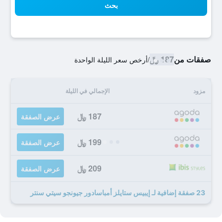
بحث
صفقات من
187 ﷼
/
أرخص سعر الليلة الواحدة
مزود
الإجمالي في الليلة
187 ﷼
عرض الصفقة
199 ﷼
عرض الصفقة
209 ﷼
عرض الصفقة
23 صفقة إضافية لـ إيبيس ستايلز أمباسادور جيونجو سيتي سنتر