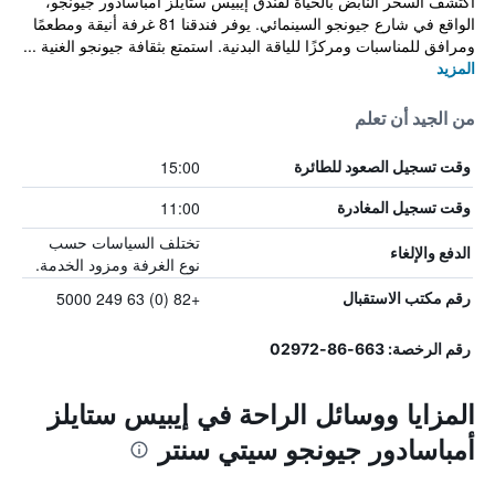
اكتشف السحر النابض بالحياة لفندق إيبيس ستايلز أمباسادور جيونجو،
الواقع في شارع جيونجو السينمائي. يوفر فندقنا 81 غرفة أنيقة ومطعمًا
ومرافق للمناسبات ومركزًا للياقة البدنية. استمتع بثقافة جيونجو الغنية ...
المزيد
من الجيد أن تعلم
15:00
وقت تسجيل الصعود للطائرة
11:00
وقت تسجيل المغادرة
تختلف السياسات حسب
الدفع والإلغاء
نوع الغرفة ومزود الخدمة.
+82 (0) 63 249 5000
رقم مكتب الاستقبال
رقم الرخصة: 663-86-02972
المزايا ووسائل الراحة في إيبيس ستايلز
أمباسادور جيونجو سيتي سنتر