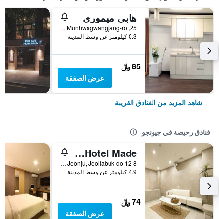
هابي ميموري
25, Munhwagwangjang-ro, جيونجو, كوريا الجنوبية
0.3 كيلومتر عن وسط المدينة
85 ﷼
عرض الصفقة
شاهد المزيد من الفنادق القريبة
فنادق رخيصة في جيونجو
Jeonju Sanjeongdong Hotel Made
12-8 Sanjeong 2-Gil, Deokjin-gu, Jeonju, Jeollabuk-do, جيونجو, كوريا الجنوبية
4.9 كيلومتر عن وسط المدينة
74 ﷼
عرض الصفقة