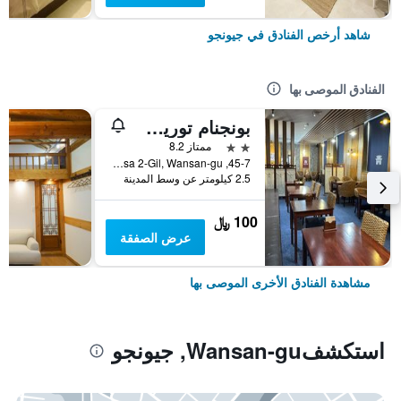
شاهد أرخص الفنادق في جيونجو
الفنادق الموصى بها
بونجنام توريست هوتل
2 نجمتين
ممتاز 8.2
45-7, Jeonjugaeksa 2-Gil, Wansan-gu, جيونجو, كوريا الجنوبية
2.5 كيلومتر عن وسط المدينة
100 ﷼
عرض الصفقة
مشاهدة الفنادق الأخرى الموصى بها
استكشفWansan-gu, جيونجو