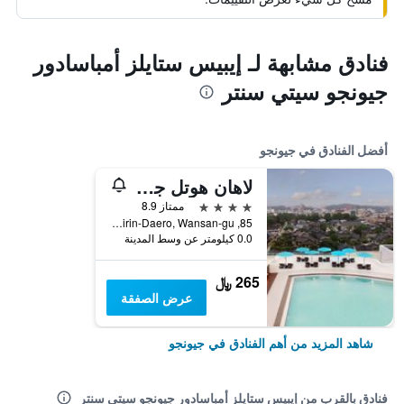
فنادق مشابهة لـ إيبيس ستايلز أمباسادور
جيونجو سيتي سنتر
أفضل الفنادق في جيونجو
لاهان هوتل جيونجو
4 نجوم
ممتاز 8.9
85, Girin-Daero, Wansan-gu, جيونجو, كوريا الجنوبية
0.0 كيلومتر عن وسط المدينة
265 ﷼
عرض الصفقة
شاهد المزيد من أهم الفنادق في جيونجو
فنادق بالقرب من إيبيس ستايلز أمباسادور جيونجو سيتي سنتر