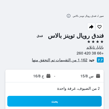
صور لـ فندق رويال توينز بالاس
فندق رويال توينز بالاس
فندق
4 نجوم
باتايا، تايلاند
+66 38 420 260
جيد
1,162 من التقييمات تم التحقق منها
7.7
س 15/8
-
ح 16/8
2 من الضيوف، غرفة واحدة
بحث