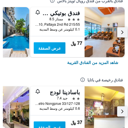
فنادق بالقرب من فندق رويال توينز بالاس
فندق بوتيكي وسبا ذا جولدن
3 نجوم
ممتاز 8.5
215/55 Moo 10, Pattaya 2nd Rd., باتايا, تايلاند
0.1 كيلومتر عن وسط المدينة
77 ﷼
عرض الصفقة
شاهد المزيد من الفنادق القريبة
فنادق رخيصة في باتايا
باسادينا لودج
2 نجمتين
جيد 7.4
33/127-128 Moo 10 Soi Lk Metro Nongprue, باتايا, تايلاند
0.6 كيلومتر عن وسط المدينة
37 ﷼
عرض الصفقة