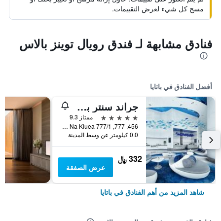
مسح كل شيء لعرض التقييمات.
فنادق مشابهة لـ فندق رويال توينز بالاس
أفضل الفنادق في باتايا
جراند سنتر بوينت باتايا
5 نجوم
ممتاز 9.3
456, 777, 777/1 M.6 Na Kluea, باتايا, تايلاند
0.0 كيلومتر عن وسط المدينة
332 ﷼
عرض الصفقة
شاهد المزيد من أهم الفنادق في باتايا