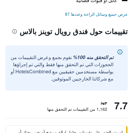
كابل أو قنوات فضائية
عرض جميع وسائل الراحة وعددها 87
تقييمات حول فندق رويال توينز بالاس
تم التحقق منه 100%
نقوم بجمع وعرض التقييمات من
الحجوزات التي تم التحقق منها فقط والتي تم إجراؤها
بواسطة مستخدمين حقيقيين مع HotelsCombined أو
مع شركائنا الخارجيين الموثوقين.
7.7
جيد
1,162 من التقييمات تم التحقق منها
لم يتم العثور على تقييمات. حاول إزالة مرشح أو تغيير بحثك أو