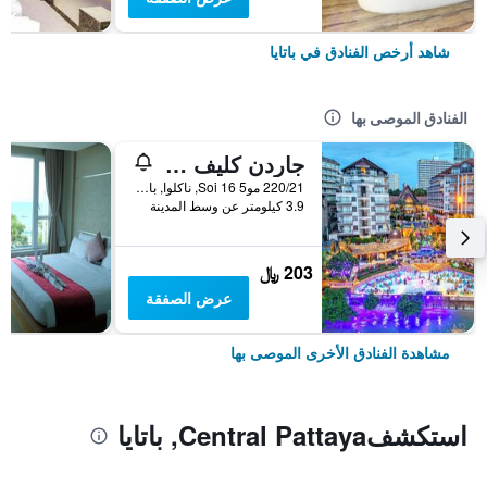
شاهد أرخص الفنادق في باتايا
الفنادق الموصى بها
جاردن كليف ريزورت آند سبا
220/21 مو5 Soi 16, ناكلوا, بانغلامونغ, باتايا, تايلاند
3.9 كيلومتر عن وسط المدينة
203 ﷼
عرض الصفقة
مشاهدة الفنادق الأخرى الموصى بها
استكشفCentral Pattaya, باتايا