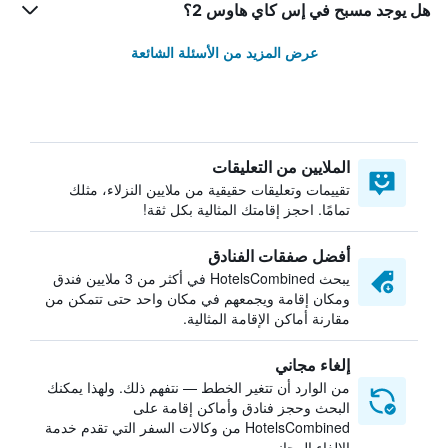
هل يوجد مسبح في إس كاي هاوس 2؟
عرض المزيد من الأسئلة الشائعة
الملايين من التعليقات
تقييمات وتعليقات حقيقية من ملايين النزلاء، مثلك
تمامًا. احجز إقامتك المثالية بكل ثقة!
أفضل صفقات الفنادق
يبحث HotelsCombined في أكثر من 3 ملايين فندق
ومكان إقامة ويجمعهم في مكان واحد حتى تتمكن من
مقارنة أماكن الإقامة المثالية.
إلغاء مجاني
من الوارد أن تتغير الخطط — نتفهم ذلك. ولهذا يمكنك
البحث وحجز فنادق وأماكن إقامة على
HotelsCombined من وكالات السفر التي تقدم خدمة
الإلغاء المجاني