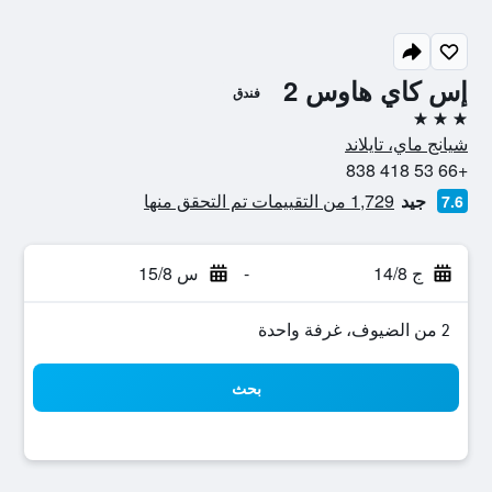
إس كاي هاوس 2
فندق
3 نجوم
شيانج ماي، تايلاند
+66 53 418 838
جيد
1,729 من التقييمات تم التحقق منها
7.6
ج 14/8
-
س 15/8
2 من الضيوف، غرفة واحدة
بحث