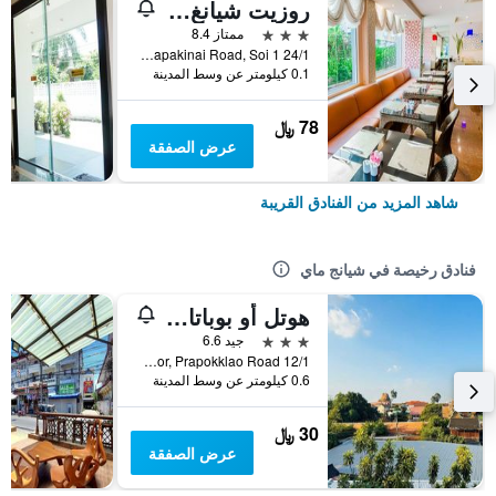
روزيت شيانغ ماي
3 نجوم
ممتاز 8.4
24/1 Ratchapakinai Road, Soi 1, شيانج ماي, تايلاند
0.1 كيلومتر عن وسط المدينة
78 ﷼
عرض الصفقة
شاهد المزيد من الفنادق القريبة
فنادق رخيصة في شيانج ماي
هوتل أو بوباتارا تشيانغماي
3 نجوم
جيد 6.6
12/1 Soi 4 Kor, Prapokklao Road, شيانج ماي, تايلاند
0.6 كيلومتر عن وسط المدينة
30 ﷼
عرض الصفقة