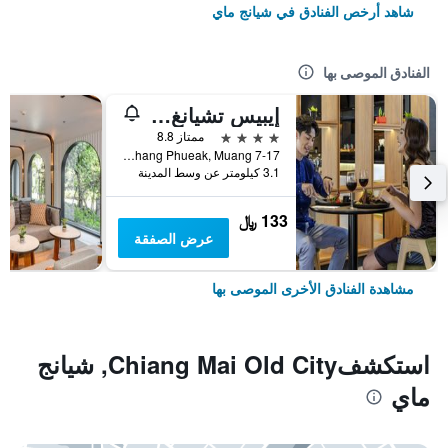
شاهد أرخص الفنادق في شيانج ماي
الفنادق الموصى بها
إيبيس تشيانغ ماي نيمان جورنيوب
4 نجوم
ممتاز 8.8
7-17 Moo 2, Huay Kaew Road Chang Phueak, Muang, شيانج ماي, تايلاند
3.1 كيلومتر عن وسط المدينة
133 ﷼
عرض الصفقة
مشاهدة الفنادق الأخرى الموصى بها
استكشفChiang Mai Old City, شيانج
ماي