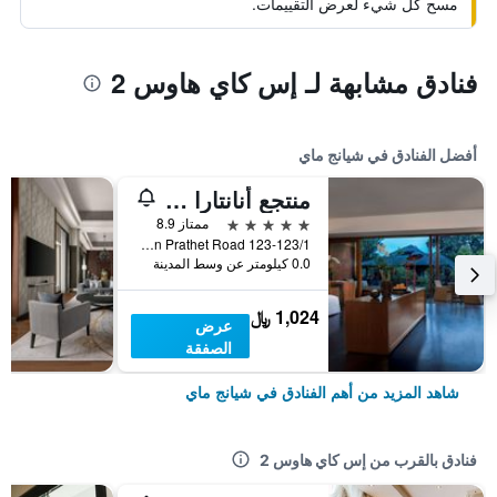
مسح كل شيء لعرض التقييمات.
فنادق مشابهة لـ إس كاي هاوس 2
أفضل الفنادق في شيانج ماي
منتجع أنانتارا شيانغ ماي
5 نجوم
ممتاز 8.9
123-123/1 Charoen Prathet Road, شيانج ماي, تايلاند
0.0 كيلومتر عن وسط المدينة
1,024 ﷼
عرض
الصفقة
شاهد المزيد من أهم الفنادق في شيانج ماي
فنادق بالقرب من إس كاي هاوس 2