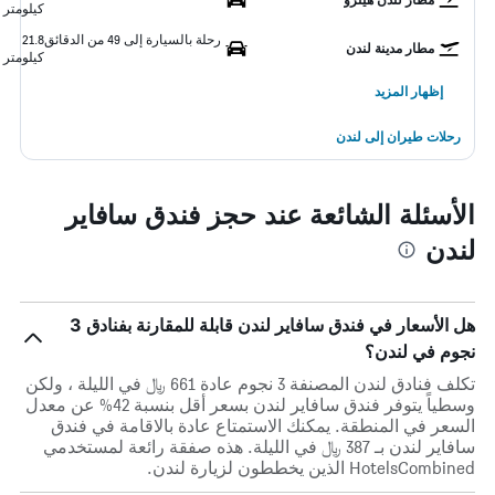
كيلومتر
رحلة بالسيارة إلى 49 من الدقائق
21.8
مطار مدينة لندن
كيلومتر
إظهار المزيد
رحلات طيران إلى لندن
الأسئلة الشائعة عند حجز فندق سافاير
لندن
هل الأسعار في فندق سافاير لندن قابلة للمقارنة بفنادق 3
نجوم في لندن؟
تكلف فنادق لندن المصنفة 3 نجوم عادة 661 ﷼ في الليلة ، ولكن
وسطياً يتوفر فندق سافاير لندن بسعر أقل بنسبة 42% عن معدل
السعر في المنطقة. يمكنك الاستمتاع عادة بالاقامة في فندق
سافاير لندن بـ 387 ﷼ في الليلة. هذه صفقة رائعة لمستخدمي
HotelsCombined الذين يخططون لزيارة لندن.