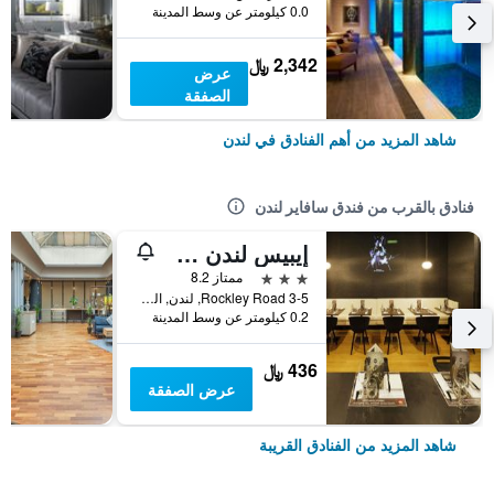
0.0 كيلومتر عن وسط المدينة
2,342 ﷼
عرض
الصفقة
شاهد المزيد من أهم الفنادق في لندن
فنادق بالقرب من فندق سافاير لندن
إيبيس لندن شابيردز بوش - هامرسميث
3 نجوم
ممتاز 8.2
3-5 Rockley Road, لندن, المملكة المتحدة
0.2 كيلومتر عن وسط المدينة
436 ﷼
عرض الصفقة
شاهد المزيد من الفنادق القريبة