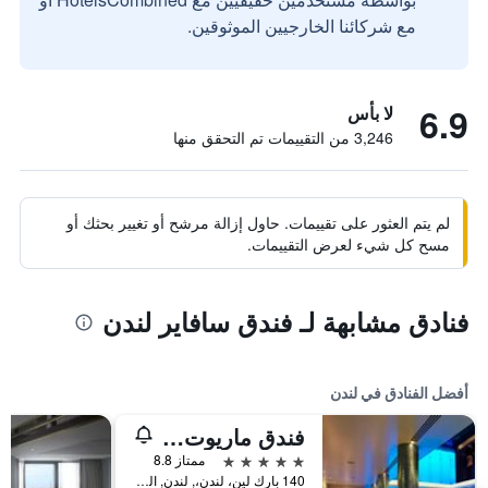
مع شركائنا الخارجيين الموثوقين.
6.9
لا بأس
3,246 من التقييمات تم التحقق منها
لم يتم العثور على تقييمات. حاول إزالة مرشح أو تغيير بحثك أو
مسح كل شيء لعرض التقييمات.
فنادق مشابهة لـ فندق سافاير لندن
أفضل الفنادق في لندن
فندق ماريوت لندن بارك لاين
5 نجوم
ممتاز 8.8
140 بارك لين، لندن،, لندن, المملكة المتحدة