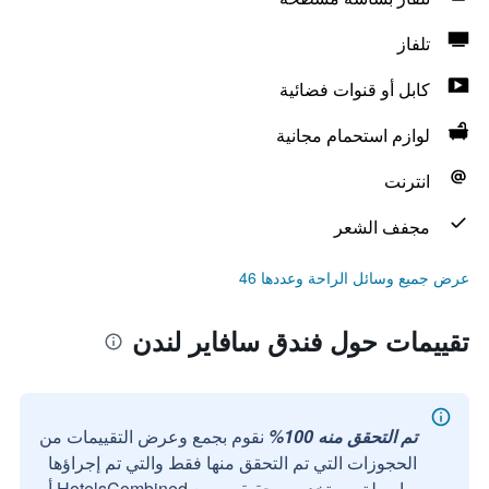
تلفاز
كابل أو قنوات فضائية
لوازم استحمام مجانية
انترنت
مجفف الشعر
عرض جميع وسائل الراحة وعددها 46
تقييمات حول فندق سافاير لندن
تم التحقق منه 100%
نقوم بجمع وعرض التقييمات من
الحجوزات التي تم التحقق منها فقط والتي تم إجراؤها
بواسطة مستخدمين حقيقيين مع HotelsCombined أو