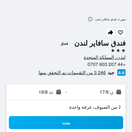
صور لـ فندق سافاير لندن
فندق سافاير لندن
فندق
3 نجوم
لندن، المملكة المتحدة
+44 207 603 0707
جيد
3,246 من التقييمات تم التحقق منها
6.9
ن 17/8
-
ث 18/8
2 من الضيوف، غرفة واحدة
بحث