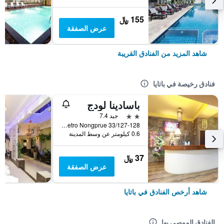
155 ﷼
عرض الصفقة
شاهد المزيد من الفنادق القريبة
فنادق رخيصة في باتايا
باسادينا لودج
2 نجمتين
جيد 7.4
33/127-128 Moo 10 Soi Lk Metro Nongprue, باتايا, تايلاند
0.6 كيلومتر عن وسط المدينة
37 ﷼
عرض الصفقة
شاهد أرخص الفنادق في باتايا
الفنادق الموصى بها