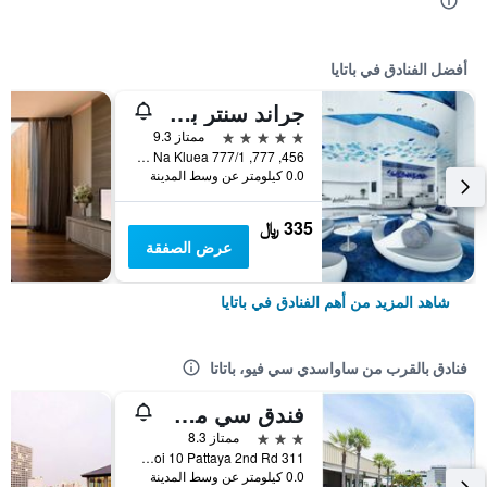
أفضل الفنادق في باتايا
جراند سنتر بوينت باتايا
5 نجوم
ممتاز 9.3
456, 777, 777/1 M.6 Na Kluea, باتايا, تايلاند
0.0 كيلومتر عن وسط المدينة
335 ﷼
عرض الصفقة
شاهد المزيد من أهم الفنادق في باتايا
فنادق بالقرب من ساواسدي سي فيو، باتاتا
فندق سي مي سبرينغ تو
3 نجوم
ممتاز 8.3
311 Moo 9 Soi 10 Pattaya 2nd Rd, باتايا, تايلاند
0.0 كيلومتر عن وسط المدينة