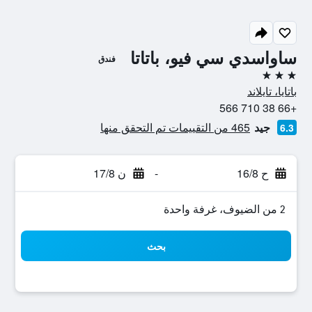
ساواسدي سي فيو، باتاتا
فندق
3 نجوم
باتايا، تايلاند
+66 38 710 566
جيد
465 من التقييمات تم التحقق منها
6.3
ح 16/8
-
ن 17/8
2 من الضيوف، غرفة واحدة
بحث