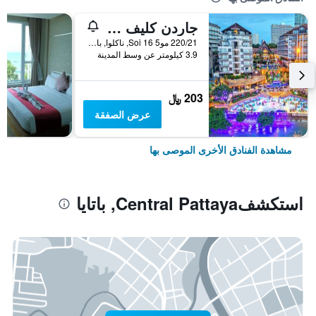
جاردن كليف ريزورت آند سبا
220/21 مو5 Soi 16, ناكلوا, بانغلامونغ, باتايا, تايلاند
3.9 كيلومتر عن وسط المدينة
203 ﷼
عرض الصفقة
مشاهدة الفنادق الأخرى الموصى بها
استكشفCentral Pattaya, باتايا