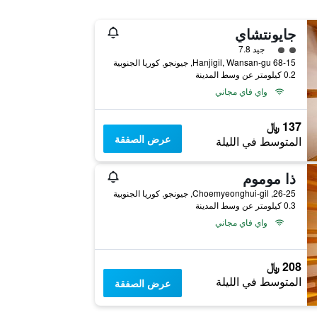
جايونتشاي
تقييم فئة 2
جيد 7.8
68-15 Hanjigil, Wansan-gu, جيونجو, كوريا الجنوبية
0.2 كيلومتر عن وسط المدينة
واي فاي مجاني
137 ﷼
عرض الصفقة
المتوسط في الليلة
ذا موموم
26-25, Choemyeonghui-gil, جيونجو, كوريا الجنوبية
0.3 كيلومتر عن وسط المدينة
واي فاي مجاني
208 ﷼
المتوسط في الليلة
عرض الصفقة