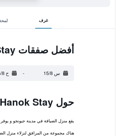
غرف
لمحة
أفضل صفقات Jeonju Seosunya Hanok Stay
س 15/8
-
ح 16/8
حول Jeonju Seosunya Hanok Stay
يقع منزل الضيافة في مدينة جيونجو و يوفر إنترنت لاسلكي
هناك مجموعة من المرافق لنزلاء منزل الضيا