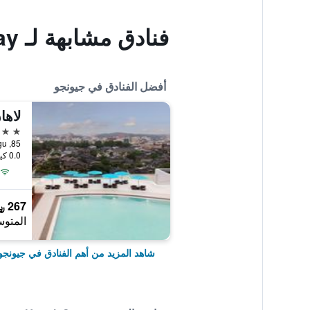
فنادق مشابهة لـ Jeonju Seosunya Hanok Stay
أفضل الفنادق في جيونجو
لاها
4 نجوم
85, Girin-Daero, Wansan-gu, جيونجو, كوريا الجنوبية
0.0 كيلومتر عن وسط المدينة
267 ﷼
المتوس
شاهد المزيد من أهم الفنادق في جيونجو