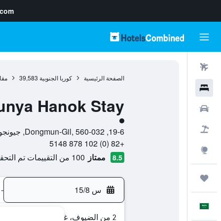
.com
رحلات طيران
الصفحة الرئيسية
كوريا الجنوبية
39,583
مقا
فنادق
unya Hanok Stay
سيارات
تقييم فئة 1
حزم العروض
19-6, Dongmun-Gil, 560-032, جيونجو, مقاطعة جولابوك-دو, كوريا الجنوبية
+82 (0) 102 878 5148
استكشاف
ممتاز
100 من التقييمات تم التحقق منها
8.5
رحلات
س 15/8
-
العَرَبِيَّة
2 من الضيوف، غرفة واحدة