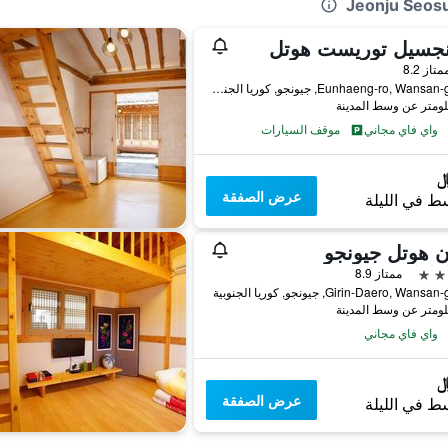
نجسيل توريست هوتل
واحدة
متاز 8.2
22, Eunhaeng-ro, Wansan-gu, جيونجو, كوريا الجنوبية
واي فاي مجاني
موقف السيارات
عرض الصفقة
ط في الليلة
ن هوتل جيونجو
ممتاز 8.9
واي فاي مجاني
عرض الصفقة
ط في الليلة