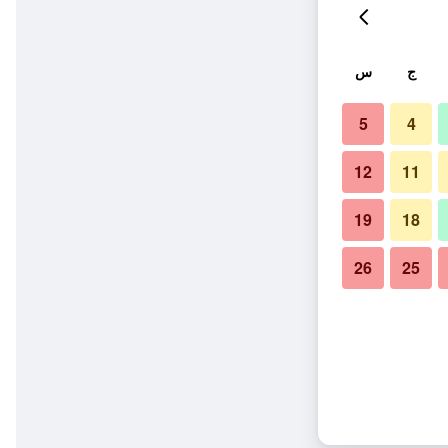
ج
س
5
4
12
11
19
18
26
25