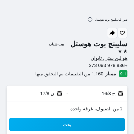
صور لـ سليبنج بوت هوستل
سليبنج بوت هوستل
بيت شباب
2 نجمتين
هوالين ستي، تايوان
+886 978 093 273
ممتاز
1,160 من التقييمات تم التحقق منها
9.1
ح 16/8
-
ن 17/8
2 من الضيوف، غرفة واحدة
بحث