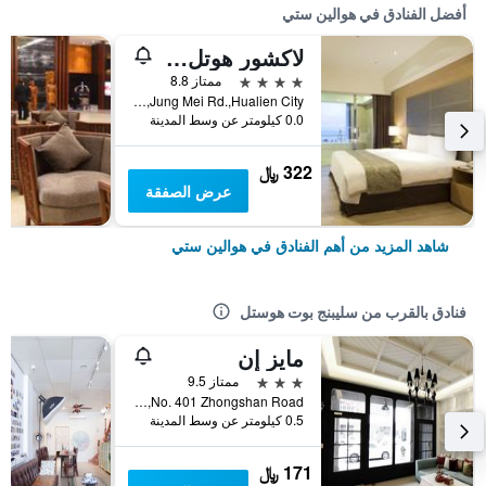
أفضل الفنادق في هوالين ستي
لاكشور هوتل هولين
4 نجوم
ممتاز 8.8
No.142,Jung Mei Rd.,Hualien City, هوالين ستي, تايوان
0.0 كيلومتر عن وسط المدينة
322 ﷼
عرض الصفقة
شاهد المزيد من أهم الفنادق في هوالين ستي
فنادق بالقرب من سليبنج بوت هوستل
مايز إن
3 نجوم
ممتاز 9.5
No. 401 Zhongshan Road, هوالين ستي, تايوان
0.5 كيلومتر عن وسط المدينة
171 ﷼