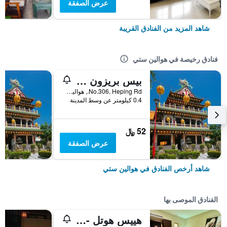
عرض الصفقة
شاهد المزيد من الفنادق القريبة
فنادق رخيصة في هوالين ستي
بيس بريزون كافيه إن
No.306, Heping Rd., هوالين ستي, تايوان
0.4 كيلومتر عن وسط المدينة
52 ﷼
عرض الصفقة
شاهد أرخص الفنادق في هوالين ستي
الفنادق الموصى بها
هييس هوتل - هوالين