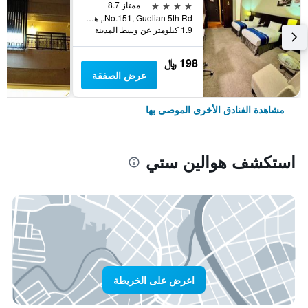
4 نجوم
ممتاز 8.7
No.151, Guolian 5th Rd., هوالين ستي, تايوان
1.9 كيلومتر عن وسط المدينة
198 ﷼
عرض الصفقة
مشاهدة الفنادق الأخرى الموصى بها
استكشف هوالين ستي
اعرض على الخريطة