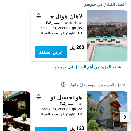
أفضل الفنادق في جيونجو
لاهان هوتل جيونجو
4 نجوم
ممتاز 8.9
85, Girin-Daero, Wansan-gu, جيونجو, كوريا الجنوبية
0.0 كيلومتر عن وسط المدينة
268 ﷼
عرض الصفقة
شاهد المزيد من أهم الفنادق في جيونجو
فنادق بالقرب من سوسوهان هانوك
هوانجسيل توريست هوتل
نجمة واحدة
ممتاز 8.2
22, Eunhaeng-ro, Wansan-gu, جيونجو, كوريا الجنوبية
0.2 كيلومتر عن وسط المدينة
123 ﷼