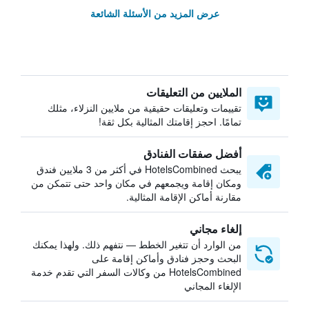
عرض المزيد من الأسئلة الشائعة
الملايين من التعليقات
تقييمات وتعليقات حقيقية من ملايين النزلاء، مثلك
تمامًا. احجز إقامتك المثالية بكل ثقة!
أفضل صفقات الفنادق
يبحث HotelsCombined في أكثر من 3 ملايين فندق
ومكان إقامة ويجمعهم في مكان واحد حتى تتمكن من
مقارنة أماكن الإقامة المثالية.
إلغاء مجاني
من الوارد أن تتغير الخطط — نتفهم ذلك. ولهذا يمكنك
البحث وحجز فنادق وأماكن إقامة على
HotelsCombined من وكالات السفر التي تقدم خدمة
الإلغاء المجاني