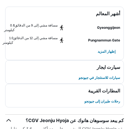
أشهر المعالم
مسافة مشي إلى 9 من الدقائق
0.8
Gyeonggijeon
كيلومتر
مسافة مشي إلى 12 من الدقائق
1.0
Pungnammun Gate
كيلومتر
إظهار المزيد
سيارت ايجار
سيارات للاستئجار في جيونجو
المطارات القريبة
رحلات طيران إلى جيونجو
كم يبعد سوسوهان هانوك عن CGV Jeonju Hyoja؟
يقع CGV Jeonju Hyoja المشهور على بعد أكثر من 3.6 كم بقليل