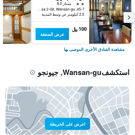
2 نجمتين
ممتاز 8.2
45-7, Jeonjugaeksa 2-Gil, Wansan-gu, جيونجو, كوريا الجنوبية
2.5 كيلومتر عن وسط المدينة
100 ﷼
عرض الصفقة
مشاهدة الفنادق الأخرى الموصى بها
استكشفWansan-gu, جيونجو
اعرض على الخريطة