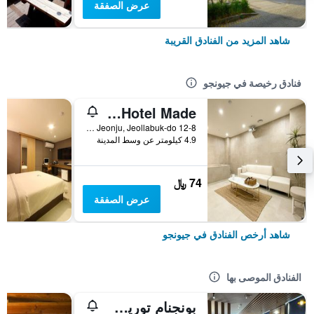
عرض الصفقة
شاهد المزيد من الفنادق القريبة
فنادق رخيصة في جيونجو
Jeonju Sanjeongdong Hotel Made
12-8 Sanjeong 2-Gil, Deokjin-gu, Jeonju, Jeollabuk-do, جيونجو, كوريا الجنوبية
4.9 كيلومتر عن وسط المدينة
74 ﷼
عرض الصفقة
شاهد أرخص الفنادق في جيونجو
الفنادق الموصى بها
بونجنام توريست هوتل