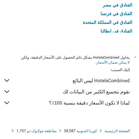
الفنادق في مصر
الفنادق في فرنسا
الفنادق في المملكة المتحدة
الفنادق في إيطاليا
الفنادق في تايلاند
*
يحاول HotelsCombined بشكل دائم الحصول على الأسعار الدقيقة، ولكن
لا يمكن ضمان الأسعار
.
إليك السبب:
HotelsCombined ليس البائع
نقوم بتجميع الكثير من البيانات لك
لماذا لا تكون الأسعار دقيقة بنسبة 100٪؟
الصفحة الرئيسية
كوريا الجنوبية
39,587
مقاطعة جولابوك-دو
1,707