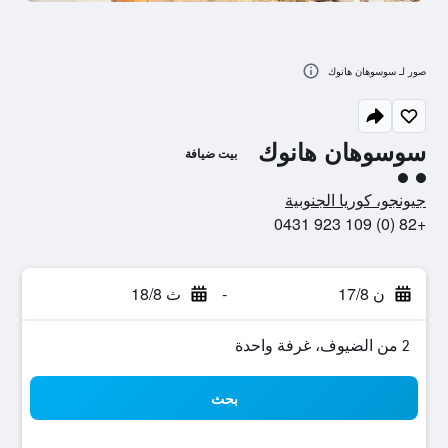
صور لـ سوسوهان هانوك
سوسوهان هانوك
بيت ضيافة
تقييم فئة 2
جيونجو، كوريا الجنوبية
+82 (0) 109 923 0431
ن 17/8
-
ث 18/8
2 من الضيوف، غرفة واحدة
بحث