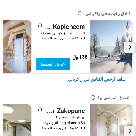
فنادق رخيصة في زاكوباني
Willa Pod Kopiencem
Cyrhla 11a, زاكوباني, مقاطعة بولندا الصغرى, بولندا
5.0 كيلومتر عن وسط المدينة
136 ﷼
عرض الصفقة
شاهد أرخص الفنادق في زاكوباني
الفنادق الموصى بها
Willa Bór Zakopane
3 نجوم
ممتاز 9.1
ul. Jagielońska 6a, زاكوباني, مقاطعة بولندا الصغرى, بولندا
0.9 كيلومتر عن وسط المدينة