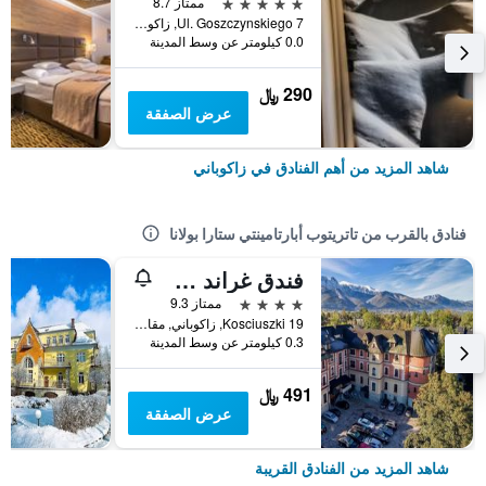
5 نجوم
ممتاز 8.7
Ul. Goszczynskiego 7, زاكوباني, مقاطعة بولندا الصغرى, بولندا
0.0 كيلومتر عن وسط المدينة
290 ﷼
عرض الصفقة
شاهد المزيد من أهم الفنادق في زاكوباني
فنادق بالقرب من تاتريتوب أبارتامينتي ستارا بولانا
فندق غراند ستاماري
4 نجوم
ممتاز 9.3
Kosciuszki 19, زاكوباني, مقاطعة بولندا الصغرى, بولندا
0.3 كيلومتر عن وسط المدينة
491 ﷼
عرض الصفقة
شاهد المزيد من الفنادق القريبة