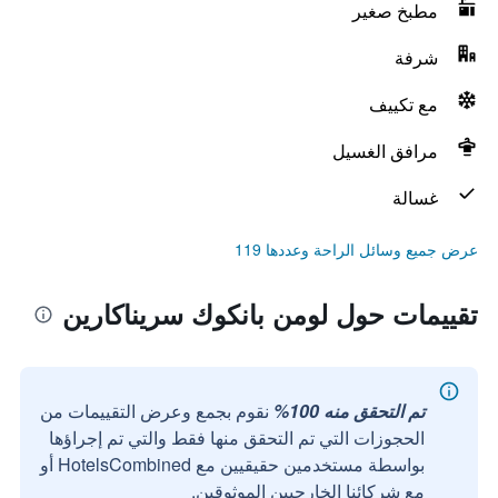
مطبخ صغير
شرفة
مع تكييف
مرافق الغسيل
غسالة
عرض جميع وسائل الراحة وعددها 119
تقييمات حول لومن بانكوك سريناكارين
تم التحقق منه 100%
نقوم بجمع وعرض التقييمات من
الحجوزات التي تم التحقق منها فقط والتي تم إجراؤها
بواسطة مستخدمين حقيقيين مع HotelsCombined أو
مع شركائنا الخارجيين الموثوقين.