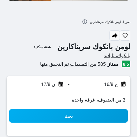
صور لـ لومن بانكوك سريناكارين
لومن بانكوك سريناكارين
شقة سكنية
تقييم فئة 0
بانكوك، تايلاند
ممتاز
585 من التقييمات تم التحقق منها
8.5
ح 16/8
-
ن 17/8
2 من الضيوف، غرفة واحدة
بحث