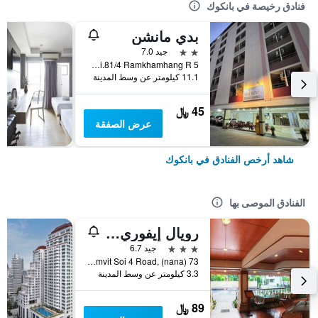
فنادق رخيصة في بانكوك
بدي مانشن
2 نجمتين
جيد 7.0
5 Soi.81/4 Ramkhamhang R., بانكوك, تايلاند
11.1 كيلومتر عن وسط المدينة
45 ﷼
عرض الصفقة
شاهد أرخص الفنادق في بانكوك
الفنادق الموصى بها
رويال إيفوري سوكومفيت نانا
3 نجوم
جيد 6.7
73 Sukhumvit Soi 4 Road, (nana), بانكوك, تايلاند
3.3 كيلومتر عن وسط المدينة
89 ﷼