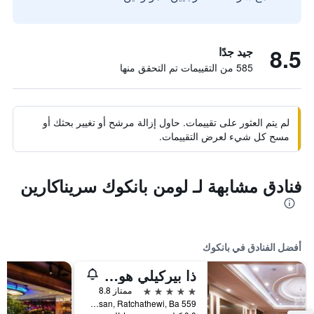
8.5
جيد جدًا
585 من التقييمات تم التحقق منها
لم يتم العثور على تقييمات. حاول إزالة مرشح أو تغيير بحثك أو
مسح كل شيء لعرض التقييمات.
فنادق مشابهة لـ لومن بانكوك سريناكارين
أفضل الفنادق في بانكوك
ذا بيركيلي هوتل براتونام
5 نجوم
ممتاز 8.8
559 Ratcharaprarop Rd., Makkasan, Ratchathewi, Ba, بانكوك, تايلاند