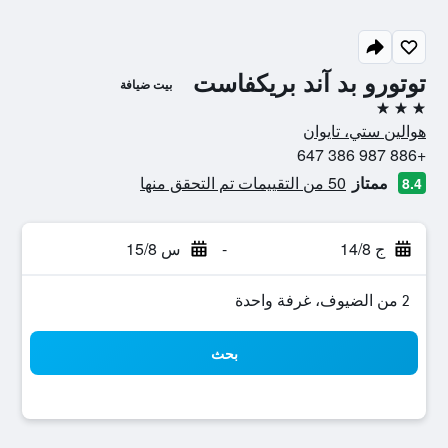
توتورو بد آند بريكفاست
بيت ضيافة
3 نجوم
هوالين ستي، تايوان
+886 987 386 647
ممتاز
50 من التقييمات تم التحقق منها
8.4
ج 14/8
-
س 15/8
2 من الضيوف، غرفة واحدة
بحث