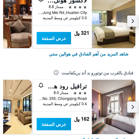
4 نجوم
ممتاز 8.8
No.142,Jung Mei Rd.,Hualien City, هوالين ستي, تايوان
0.0 كيلومتر عن وسط المدينة
321 ﷼
عرض الصفقة
شاهد المزيد من أهم الفنادق في هوالين ستي
فنادق بالقرب من توتورو بد آند بريكفاست
ترافيل رود هوتل
3 نجوم
ممتاز 8.0
No. 255, Chongqing Road, هوالين ستي, تايوان
0.4 كيلومتر عن وسط المدينة
162 ﷼
عرض الصفقة