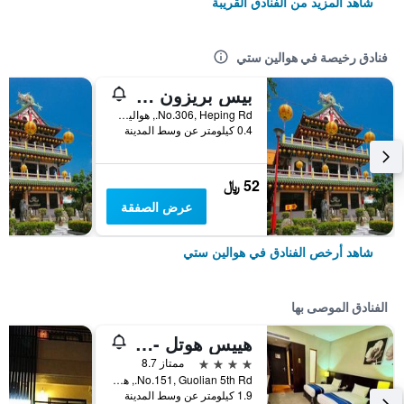
شاهد المزيد من الفنادق القريبة
فنادق رخيصة في هوالين ستي
بيس بريزون كافيه إن
No.306, Heping Rd., هوالين ستي, تايوان
0.4 كيلومتر عن وسط المدينة
52 ﷼
عرض الصفقة
شاهد أرخص الفنادق في هوالين ستي
الفنادق الموصى بها
هييس هوتل - هوالين
4 نجوم
ممتاز 8.7
No.151, Guolian 5th Rd., هوالين ستي, تايوان
1.9 كيلومتر عن وسط المدينة