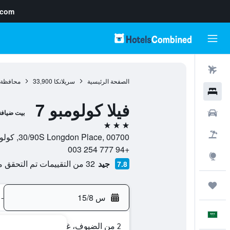
.com
رحلات طيران
الصفحة الرئيسية
سريلانكا
33,900
محافظة 
فنادق
فيلا كولومبو 7
سيارات
بيت ضيافة
3 نجوم
حزم العروض
30/90S Longdon Place, 00700, كولومبو, Western, سريلانكا
+94 777 254 003
استكشاف
جيد
32 من التقييمات تم التحقق منها
7.8
رحلات
س 15/8
-
العَرَبِيَّة
2 من الضيوف، غرفة واحدة