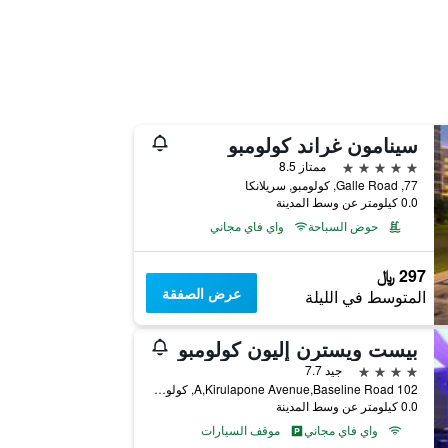
سينامون غراند كولومبو
5 نجوم
ممتاز 8.5
77, Galle Road, كولومبو, سريلانكا
0.0 كيلومتر عن وسط المدينة
حوض السباحة
واي فاي مجاني
297 ﷼
عرض الصفقة
المتوسط في الليلة
بيست ويسترن إليون كولومبو
4 نجوم
جيد 7.7
102 A,Kirulapone Avenue,Baseline Road, كولومبو, سريلانكا
0.0 كيلومتر عن وسط المدينة
واي فاي مجاني
موقف السيارات