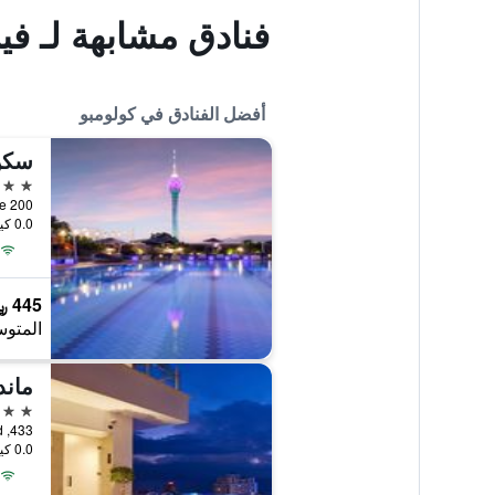
فنادق مشابهة لـ فيلا
أفضل الفنادق في كولومبو
سكن 
5 نجوم
200 Union Place, كولومبو, سريلانكا
0.0 كيلومتر عن وسط المدينة
445 ﷼
المتوس
ماند
5 نجوم
433, Galle Road, كولومبو, سريلانكا
0.0 كيلومتر عن وسط المدينة