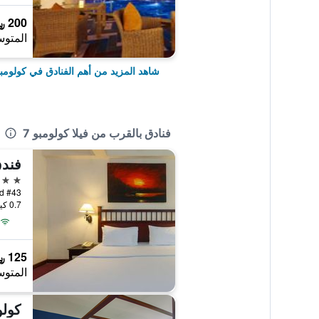
200 ﷼
المتوس
شاهد المزيد من أهم الفنادق في كولومب
فنادق بالقرب من فيلا كولومبو 7
فندق
3 نجوم
#43 Fife Road, كولومبو, سريلانكا
0.7 كيلومتر عن وسط المدينة
125 ﷼
المتوس
كولو