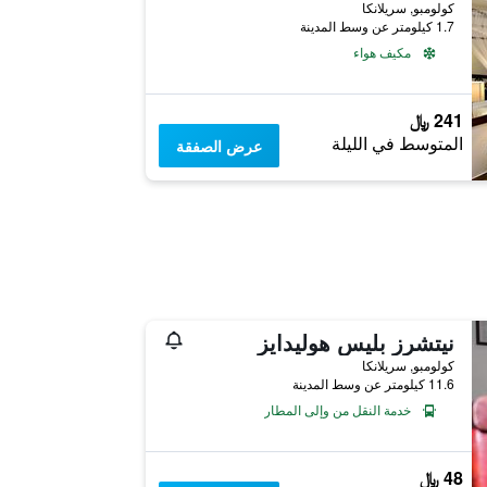
كولومبو, سريلانكا
1.7 كيلومتر عن وسط المدينة
مكيف هواء
241 ﷼
المتوسط في الليلة
عرض الصفقة
نيتشرز بليس هوليدايز
كولومبو, سريلانكا
11.6 كيلومتر عن وسط المدينة
خدمة النقل من وإلى المطار
48 ﷼