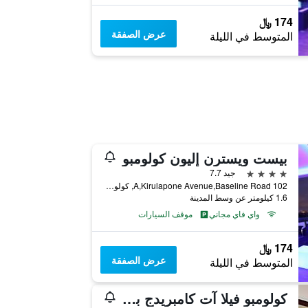
174 ﷼
عرض الصفقة
المتوسط في الليلة
بيست ويسترن إليون كولومبو
4 نجوم
جيد 7.7
102 A,Kirulapone Avenue,Baseline Road, كولومبو, سريلانكا
1.6 كيلومتر عن وسط المدينة
واي فاي مجاني
موقف السيارات
174 ﷼
عرض الصفقة
المتوسط في الليلة
كولومبو فيلا آت كامبريدج بلايس