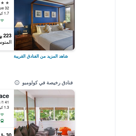
4 نجوم
32 Alfred House Avenue, كولومبو, سريلانكا
1.7 كيلومتر عن وسط المدينة
223 ﷼
المتوس
شاهد المزيد من الفنادق القريبة
فنادق رخيصة في كولومبو
Face
41 1/1 Galle Face Terrace, كولومبو, سريلانكا
1.3 كيلومتر عن وسط المدينة
30 ﷼