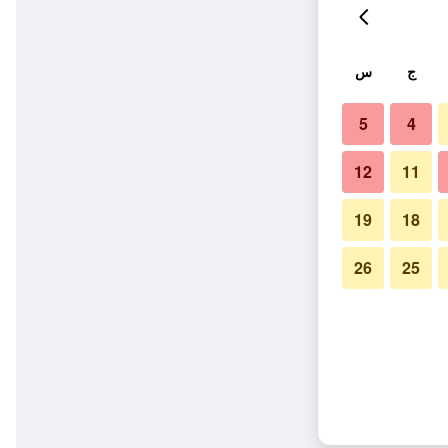
ج
س
5
4
12
11
19
18
26
25