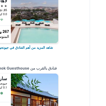
لاها
4 نجوم
85, Girin-Daero, Wansan-gu, جيونجو, كوريا الجنوبية
0.0 كيلومتر عن وسط المدينة
267 ﷼
المتوس
شاهد المزيد من أهم الفنادق في جيونجو
فنادق بالقرب من Wamindang Hanok Guesthouse
سارا
جيونجو,
0.1 كيلومتر عن وسط المدينة