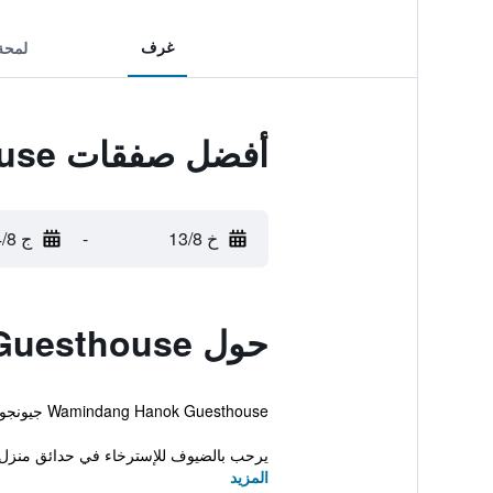
غرف
لمحة
أفضل صفقات Wamindang Hanok Guesthouse
خ 13/8
-
ج 14/8
حول Wamindang Hanok Guesthouse
Wamindang Hanok Guesthouse جيونجو. بإمكان النزلاء خلال إقامتهم الاستفادة من الانترنت اللاسلكي المجاني.
يرحب بالضيوف للإسترخاء في حدائق منزل ض
المزيد