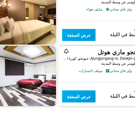
واي فاي مجاني
مكيف هواء
ط في الليلة
عرض الصفقة
جو ماري هوتل
26, Ajungjungang-ro, Deokjin-gu, جيونجو, كوريا الجنوبية
واي فاي مجاني
موقف السيارات
ط في الليلة
عرض الصفقة