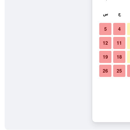
ج
س
5
4
12
11
19
18
26
25