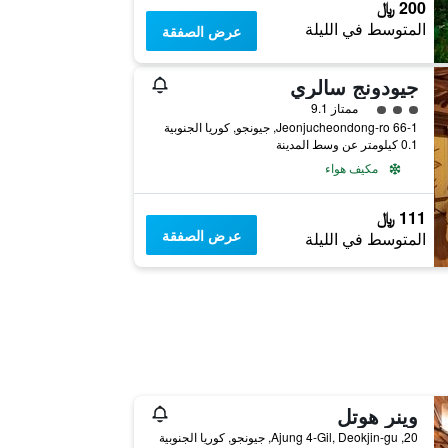
200 ﷼
المتوسط في الليلة
عرض الصفقة
جيودونج سالري
تقييم فئة 3
ممتاز 9.1
66-1 Jeonjucheondong-ro, جيونجو, كوريا الجنوبية
0.1 كيلومتر عن وسط المدينة
مكيف هواء
111 ﷼
عرض الصفقة
المتوسط في الليلة
وينر هوتل
20, Ajung 4-Gil, Deokjin-gu, جيونجو, كوريا الجنوبية