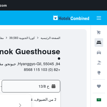
.com
رحلات طيران
الصفحة الرئيسية
كوريا الجنوبية
39,583
مقا
فنادق
nok Guesthouse
سيارات
تقييم فئة 1
حزم العروض
94, Hyanggyo-Gil, 55045, جيونجو, مقاطعة جولابوك-دو, كوريا الجنوبية
+82 (0) 103 115 8568
استكشاف
خ 13/8
-
رحلات
2 من الضيوف، غرفة واحدة
العَرَبِيَّة