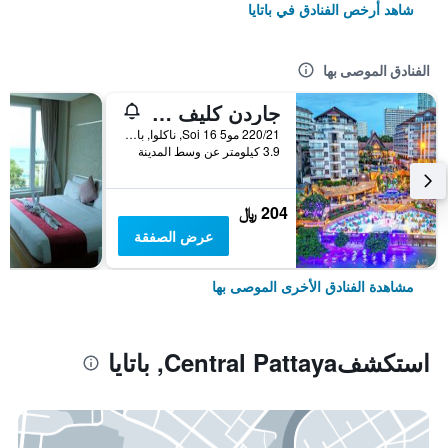
شاهد أرخص الفنادق في باتايا
الفنادق الموصى بها
جاردن كليف ريزورت آند سبا
220/21 مو5 Soi 16, ناكلوا, بانغلامونغ, باتايا, تايلاند
3.9 كيلومتر عن وسط المدينة
204 ﷼
عرض الصفقة
مشاهدة الفنادق الأخرى الموصى بها
استكشفCentral Pattaya, باتايا