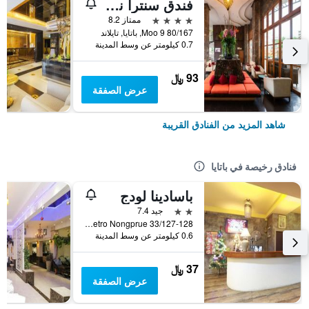
فندق سنترا نوفا، باتايا
4 نجوم
ممتاز 8.2
80/167 Moo 9, باتايا, تايلاند
0.7 كيلومتر عن وسط المدينة
93 ﷼
عرض الصفقة
شاهد المزيد من الفنادق القريبة
فنادق رخيصة في باتايا
باسادينا لودج
2 نجمتين
جيد 7.4
33/127-128 Moo 10 Soi Lk Metro Nongprue, باتايا, تايلاند
0.6 كيلومتر عن وسط المدينة
37 ﷼
عرض الصفقة