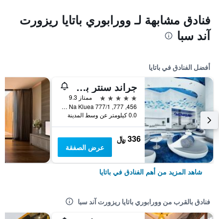
فنادق مشابهة لـ وورابوري باتايا ريزورت
آند سبا
أفضل الفنادق في باتايا
جراند سنتر بوينت باتايا
5 نجوم
ممتاز 9.3
456, 777, 777/1 M.6 Na Kluea, باتايا, تايلاند
0.0 كيلومتر عن وسط المدينة
336 ﷼
عرض الصفقة
شاهد المزيد من أهم الفنادق في باتايا
فنادق بالقرب من وورابوري باتايا ريزورت آند سبا