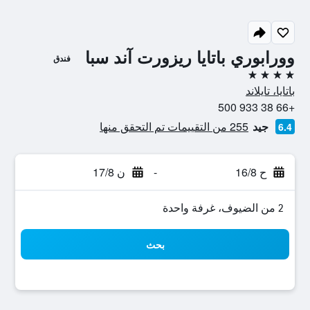
وورابوري باتايا ريزورت آند سبا
فندق
4 نجوم
باتايا، تايلاند
+66 38 933 500
جيد
255 من التقييمات تم التحقق منها
6.4
ح 16/8
-
ن 17/8
2 من الضيوف، غرفة واحدة
بحث