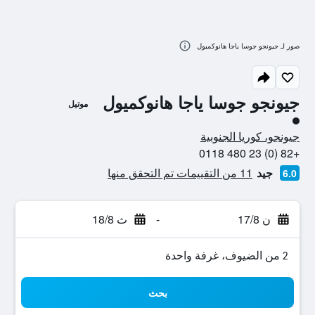
صور لـ جيونجو جوسا ياجا هانوكميول
جيونجو جوسا ياجا هانوكميول
موتيل
تقييم فئة 1
جيونجو، كوريا الجنوبية
+82 (0) 23 480 0118
جيد
11 من التقييمات تم التحقق منها
6.0
ن 17/8
-
ث 18/8
2 من الضيوف، غرفة واحدة
بحث