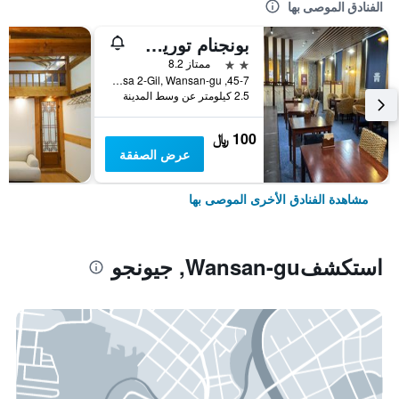
الفنادق الموصى بها
بونجنام توريست هوتل
2 نجمتين
ممتاز 8.2
45-7, Jeonjugaeksa 2-Gil, Wansan-gu, جيونجو, كوريا الجنوبية
2.5 كيلومتر عن وسط المدينة
100 ﷼
عرض الصفقة
مشاهدة الفنادق الأخرى الموصى بها
استكشفWansan-gu, جيونجو