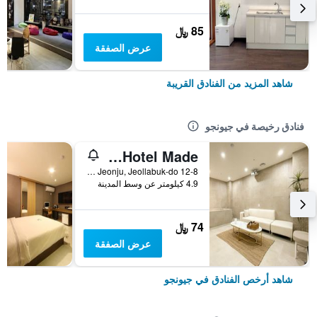
85 ﷼
عرض الصفقة
شاهد المزيد من الفنادق القريبة
فنادق رخيصة في جيونجو
Jeonju Sanjeongdong Hotel Made
12-8 Sanjeong 2-Gil, Deokjin-gu, Jeonju, Jeollabuk-do, جيونجو, كوريا الجنوبية
4.9 كيلومتر عن وسط المدينة
74 ﷼
عرض الصفقة
شاهد أرخص الفنادق في جيونجو