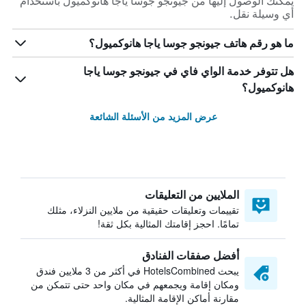
يمكنك الوصول إليها من جيونجو جوسا ياجا هانوكميول باستخدام
أي وسيلة نقل.
ما هو رقم هاتف جيونجو جوسا ياجا هانوكميول؟
هل تتوفر خدمة الواي فاي في جيونجو جوسا ياجا
هانوكميول؟
عرض المزيد من الأسئلة الشائعة
الملايين من التعليقات
تقييمات وتعليقات حقيقية من ملايين النزلاء، مثلك
تمامًا. احجز إقامتك المثالية بكل ثقة!
أفضل صفقات الفنادق
يبحث HotelsCombined في أكثر من 3 ملايين فندق
ومكان إقامة ويجمعهم في مكان واحد حتى تتمكن من
مقارنة أماكن الإقامة المثالية.