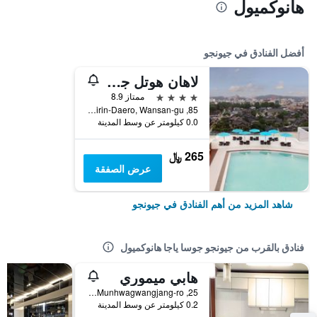
هانوكميول
أفضل الفنادق في جيونجو
لاهان هوتل جيونجو
4 نجوم
ممتاز 8.9
85, Girin-Daero, Wansan-gu, جيونجو, كوريا الجنوبية
0.0 كيلومتر عن وسط المدينة
265 ﷼
عرض الصفقة
شاهد المزيد من أهم الفنادق في جيونجو
فنادق بالقرب من جيونجو جوسا ياجا هانوكميول
هابي ميموري
25, Munhwagwangjang-ro, جيونجو, كوريا الجنوبية
0.2 كيلومتر عن وسط المدينة