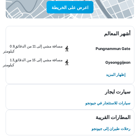
اعرض على الخريطة
أشهر المعالم
مسافة مشي إلى 11 من الدقائق
0.9
Pungnammun Gate
كيلومتر
مسافة مشي إلى 15 من الدقائق
1.3
Gyeonggijeon
كيلومتر
إظهار المزيد
سيارت ايجار
سيارات للاستئجار في جيونجو
المطارات القريبة
رحلات طيران إلى جيونجو