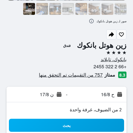
صور لـ زين هوتل بانكوك
زين هوتل بانكوك
فندق
4 نجوم
بانكوك، تايلاند
+66 2 322 2455
ممتاز
757 من التقييمات تم التحقق منها
8.3
ح 16/8
-
ن 17/8
2 من الضيوف، غرفة واحدة
بحث