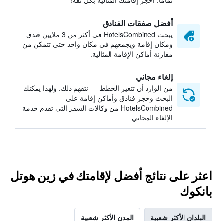
تمامًا. احجز إقامتك المثالية بكل ثقة!
أفضل صفقات الفنادق
يبحث HotelsCombined في أكثر من 3 ملايين فندق
ومكان إقامة ويجمعهم في مكان واحد حتى تتمكن من
مقارنة أماكن الإقامة المثالية.
إلغاء مجاني
من الوارد أن تتغير الخطط — نتفهم ذلك. ولهذا يمكنك
البحث وحجز فنادق وأماكن إقامة على
HotelsCombined من وكالات السفر التي تقدم خدمة
الإلغاء المجاني
اعثر على نتائج أفضل لإقامتك في زين هوتل
بانكوك
البلدان الأكثر شعبية
المدن الأكثر شعبية