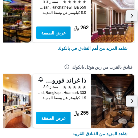
5 نجوم
ممتاز 8.8
559 Ratcharaprarop Rd., Makkasan, Ratchathewi, Ba, بانكوك, تايلاند
0.0 كيلومتر عن وسط المدينة
262 ﷼
عرض الصفقة
شاهد المزيد من أهم الفنادق في بانكوك
فنادق بالقرب من زين هوتل بانكوك
ذا غراند فوروينغس كونفنشن بانكوك
5 نجوم
ممتاز 8.9
333 Srinakarin Road, Bangkapi, Huamark, بانكوك, تايلاند
1.9 كيلومتر عن وسط المدينة
255 ﷼
عرض الصفقة
شاهد المزيد من الفنادق القريبة