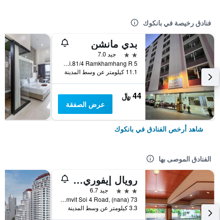
فنادق رخيصة في بانكوك
بدي مانشن
2 نجمتين
جيد 7.0
5 Soi.81/4 Ramkhamhang R., بانكوك, تايلاند
11.1 كيلومتر عن وسط المدينة
44 ﷼
عرض الصفقة
شاهد أرخص الفنادق في بانكوك
الفنادق الموصى بها
رويال إيفوري سوكومفيت نانا
3 نجوم
جيد 6.7
73 Sukhumvit Soi 4 Road, (nana), بانكوك, تايلاند
3.3 كيلومتر عن وسط المدينة