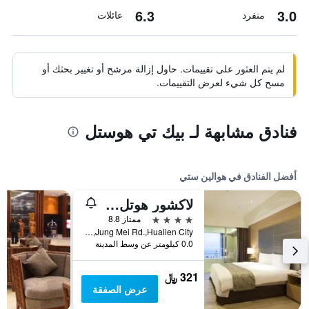
6.3
3.0
منفرد
عائلات
لم يتم العثور على تقييمات. حاول إزالة مرشح أو تغيير بحثك أو
مسح كل شيء لعرض التقييمات.
فنادق مشابهة لـ بيك تي هوستل
أفضل الفنادق في هوالين ستي
لاكشور هوتل هولين
4 نجوم
ممتاز 8.8
No.142,Jung Mei Rd.,Hualien City, هوالين ستي, تايوان
0.0 كيلومتر عن وسط المدينة
321 ﷼
عرض الصفقة