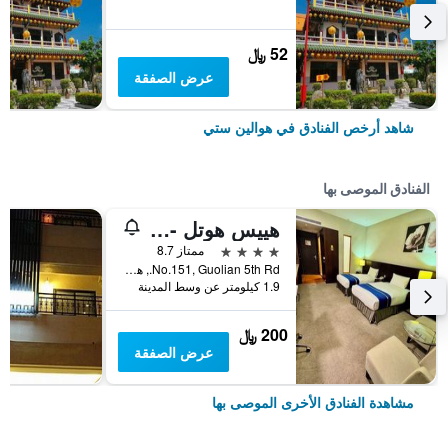
52 ﷼
عرض الصفقة
شاهد أرخص الفنادق في هوالين ستي
الفنادق الموصى بها
هييس هوتل - هوالين
4 نجوم
ممتاز 8.7
No.151, Guolian 5th Rd., هوالين ستي, تايوان
1.9 كيلومتر عن وسط المدينة
200 ﷼
عرض الصفقة
مشاهدة الفنادق الأخرى الموصى بها