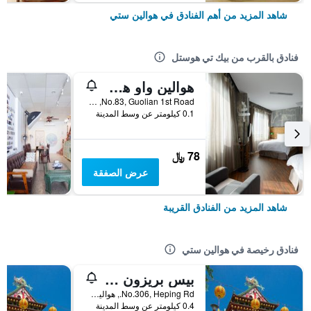
شاهد المزيد من أهم الفنادق في هوالين ستي
فنادق بالقرب من بيك تي هوستل
هوالين واو هوستل
No.83, Guolian 1st Road, هوالين ستي, تايوان
0.1 كيلومتر عن وسط المدينة
78 ﷼
عرض الصفقة
شاهد المزيد من الفنادق القريبة
فنادق رخيصة في هوالين ستي
بيس بريزون كافيه إن
No.306, Heping Rd., هوالين ستي, تايوان
0.4 كيلومتر عن وسط المدينة