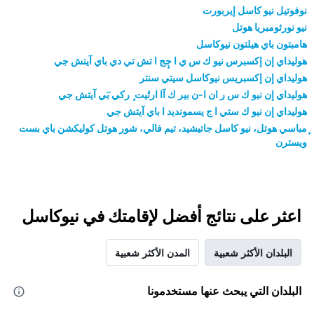
نوفوتيل نيو كاسل إيربورت
نيو نورثومبريا هوتل
هامبتون باي هيلتون نيوكاسل
هوليداي إن إكسبرس نيو ك س ي ا جٕج ا تش تي دي باي آيتش جي
هوليداي إن إكسبريس نيوكاسل سيتي سنتر
هوليداي إن نيو ك س ر ان ا-ن بير ك آا ارتٔيت ٕ ركي بٓي آيتش جي
هوليداي إن نيو ك ستي ا ج يسمونديد ا باي آيتش جي
ٕمباسي هوتل، نيو كاسل جاتيشيد، تيم فالي، شور هوتل كوليكشن باي بست
ويسترن
اعثر على نتائج أفضل لإقامتك في نيوكاسل
البلدان الأكثر شعبية
المدن الأكثر شعبية
البلدان التي يبحث عنها مستخدمونا