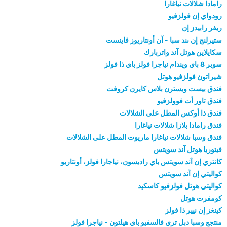
رامادا شلالات نياغارا
رودواي إن فولزفيو
ريفر رابيدز إن
ستيرلنج إن ىند سبا - آن أونتاريوز فاينست
سكايلاين هوتل آند واتربارك
سوبر 8 باي ويندام نياجرا فولز باي ذا فولز
شيراتون فولزفيو هوتل
فندق بيست ويسترن بلاس كايرن كروفت
فندق تاور أت فوولزفيو
فندق ذا أوكس المطل على الشلالات
فندق رامادا بلازا شلالات نياغارا
فندق وسبا شلالات نياغارا ماريوت المطل على الشلالات
فيتوريا هوتل آند سويتس
كانتري إن آند سويتس باي راديسون، نياجارا فولز، أونتاريو
كواليتي إن آند سويتس
كواليتي هوتل فولزفيو كاسكيد
كومفرت هوتل
كينغز إن نيير ذا فولز
منتجع وسبا دبل تري فالسفيو باي هيلتون - نياجرا فولز