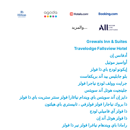
...والمزيد
Grewals Inn & Suites
Travelodge Fallsview Hotel
أدفانس إن
أواسيز موتيل
إيكونو لودج باي ذا فولز
بلو جابليس بيد آند بريكفاست
جرايت وولف لودج نياجرا فولز
جلينجيت هوتل آند سويتس
دايز إن آند سويتس باي ويندام نياغارا فولز سنتر ستريت باي ذا فولز
ذا بروك نياجارا فولز فولزفي ، تابيستري باي هيلتون
ذا فولز آي فاميلي لودج
ذا فولز هوتل آند إن
رامادا باي ويندهام نياغرا فولز نير ذا فولز