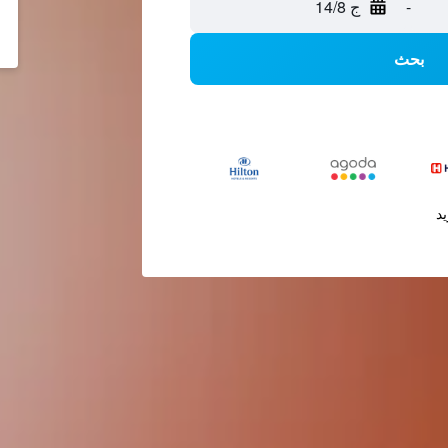
-
ج 14/8
بحث
يد