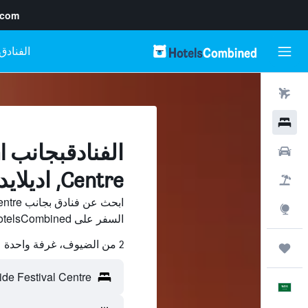
.com
رحلات طيران
فنادق
ا
سيارات
Centre, اديلايد
حزم العروض
استكشاف
السفر على HotelsCombined وقارن بينها ووفّر.
2 من الضيوف، غرفة واحدة
رحلات
العَرَبِيَّة