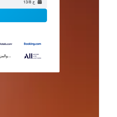
خ 13/8
...والمز