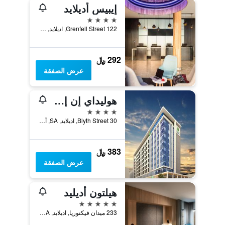
إيبيس أديلايد
4 نجوم
122 Grenfell Street, اديلايد, SA, أستراليا
292 ﷼
عرض الصفقة
هوليداي إن إكسبريس أديلايد سيتي سنتر
4 نجوم
30 Blyth Street, اديلايد, SA, أستراليا
383 ﷼
عرض الصفقة
هيلتون أديليد
5 نجوم
233 ميدان فيكتوريا, اديلايد, SA, أستراليا