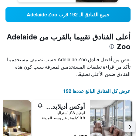
جميع الفنادق الـ 192 قرب Adelaide Zoo
أعلى الفنادق تقييما بالقرب من Adelaide
Zoo
بعض من أفضل فنادق Adelaide Zoo حسب تصنيف مستخدمينا.
تأكد من قراءة تعليقات المستخدمين لمعرفة سبب كون هذه
الفنادق ضمن الأعلى تصنيفًا.
عرض كل الفنادق البالغ عددها 192
أوكس أديلايد إمباسي سويتس
اديلايد, SA, أستراليا
0.9 كيلومتر عن وسط المدينة