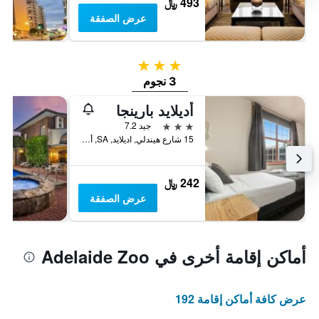
493 ﷼
عرض الصفقة
3 نجوم
3 نجوم
أديلايد بارينجا
3 نجوم
جيد 7.2
15 شارع هيندلي, اديلايد, SA, أستراليا
242 ﷼
عرض الصفقة
أماكن إقامة أخرى في Adelaide Zoo
عرض كافة أماكن إقامة 192