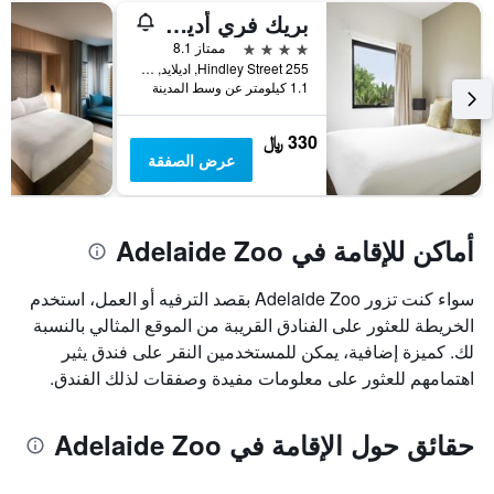
بريك فري أديليد
4 نجوم
ممتاز 8.1
255 Hindley Street, اديلايد, SA, أستراليا
1.1 كيلومتر عن وسط المدينة
330 ﷼
عرض الصفقة
أماكن للإقامة في Adelaide Zoo
سواء كنت تزور Adelaide Zoo بقصد الترفيه أو العمل، استخدم
الخريطة للعثور على الفنادق القريبة من الموقع المثالي بالنسبة
لك. كميزة إضافية، يمكن للمستخدمين النقر على فندق يثير
اهتمامهم للعثور على معلومات مفيدة وصفقات لذلك الفندق.
حقائق حول الإقامة في Adelaide Zoo