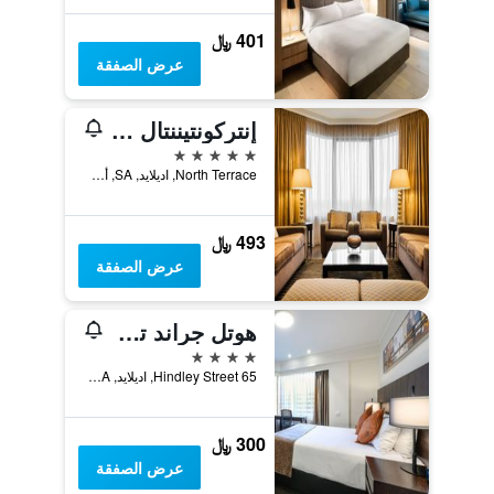
401 ﷼
عرض الصفقة
إنتركونتيننتال أدليد
5 نجوم
North Terrace, اديلايد, SA, أستراليا
493 ﷼
عرض الصفقة
هوتل جراند تشانسلور أديليد
4 نجوم
65 Hindley Street, اديلايد, SA, أستراليا
300 ﷼
عرض الصفقة