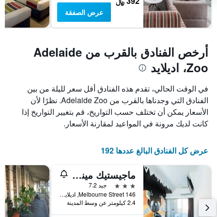
392 ﷼
عرض الصفقة
أرخص الفنادق بالقرب من Adelaide
Zoo، اديلايد
في الوقت الحالي، تقدم هذه الفنادق أقل سعر لليلة من بين
الفنادق التي وجدناها بالقرب من Adelaide Zoo. نظرًا لأن
الأسعار يمكن أن تختلف حسب التواريخ، قم بتغيير التواريخ إذا
كانت لديك مرونة في المواعيد لمقارنة الأسعار.
عرض كل الفنادق البالغ عددها 192
ماجيستيك مينيما هوتل
3 نجوم
جيد 7.2
146 Melbourne Street, اديلايد, SA, أستراليا
2.4 كيلومتر عن وسط المدينة