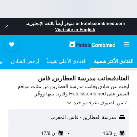
ar.hotelscombined.com
متوفر أيضاً باللغة الإنجليزية.
Visit site in English
الفنادق الأعلى تقييماً
أرخص الفنادق
أي
الفنادقبجانب مدرسة العطارين, فاس
ابحث عن فنادق بجانب مدرسة العطارين من مئات مواقع
السفر على HotelsCombined وقارن بينها ووفّر.
2 من الضيوف، غرفة واحدة
مدرسة العطارين - فاس، المغرب
ح 16/8
-
ن 17/8