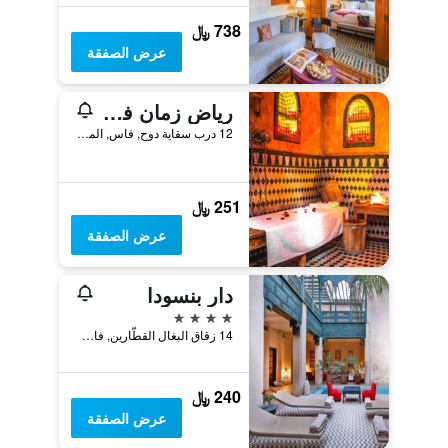
738 ﷼
عرض الصفقة
رياض زمان فاس - بوتيك ومنتجع صحي
12 درب سقاية دوح, فاس, المغرب
251 ﷼
عرض الصفقة
دار بنسودا
4 نجوم
14 زقاق البغال القطّارين, فاس, المغرب
240 ﷼
عرض الصفقة