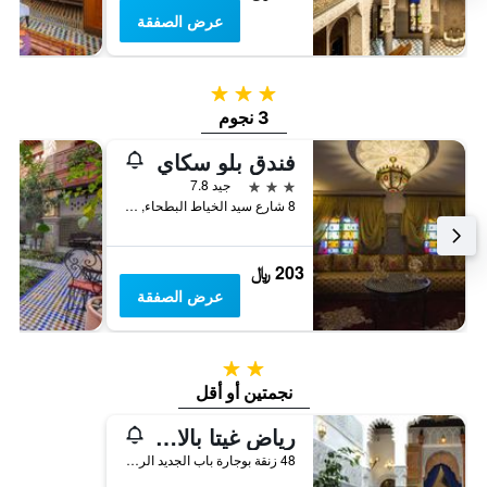
عرض الصفقة
3 نجوم
3 نجوم
فندق بلو سكاي
3 نجوم
جيد 7.8
8 شارع سيد الخياط البطحاء, فاس, المغرب
203 ﷼
عرض الصفقة
2 نجمتين
نجمتين أو أقل
رياض غيتا بالاس
48 زنقة بوجارة باب الجديد الرصيف, فاس, المغرب