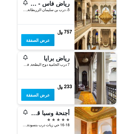
رياض فاس - ريليه إيه شاتو
5، درب بن سليمان الزربطانة, فاس, المغرب
757 ﷼
عرض الصفقة
رياض برايا
7 درب الحامية دوح البطحة, فاس, المغرب
233 ﷼
عرض الصفقة
أجنحة وسبا قصر فرج
5 نجوم
16-18 حي زيات درب بنسودة, فاس, المغرب