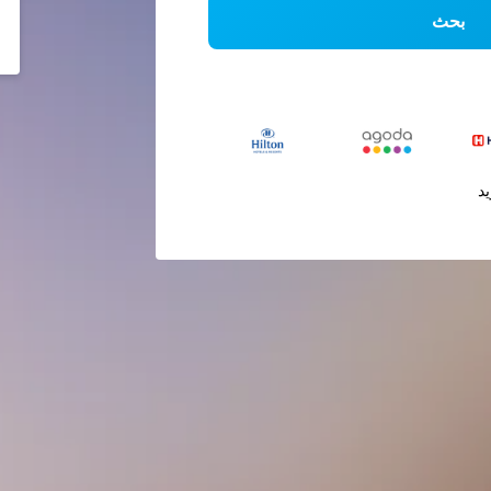
بحث
يد