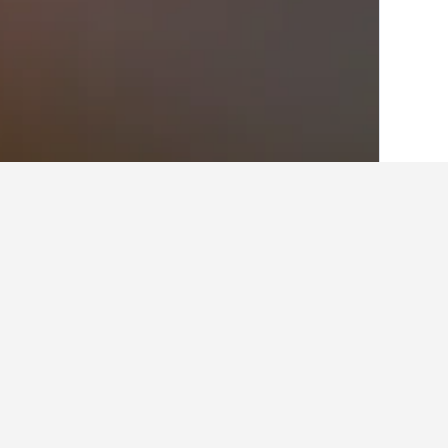
الصفحة الرئيسية
ألمانيا
303,533
راينلند بال
حقائق حول الإقامة
ما هي المدن الأخرى التي يمكنك الإقامة ف
بالإضافة إلى ألبيرسويلر، يختار المسافرون 