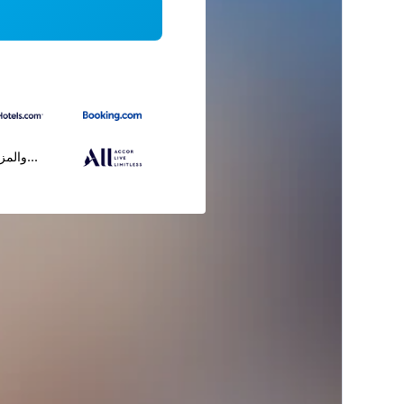
...والمز