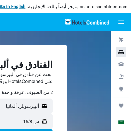
ar.hotelscombined.com
متوفر أيضاً باللغة الإنجليزية.
site in English
رحلات طيران
فنادق
الفنادق في ألب
سيارات
ابحث عن فنادق في ألبيرسويل
حزم العروض
على HotelsCombined ووفّر.
استكشاف
2 من الضيوف، غرفة واحدة
رحلات
ألبيرسويلر، ألمانيا
س 15/8
العَرَبِيَّة