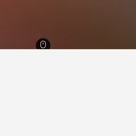
اتينات
17,274
ألبيرسويلر
10
 في ألبيرسويلر
يها عند زيارة راينلند بالاتينات؟
زيارة ماينز عند زيارة راينلند بالاتينات. يعد لانشتاين أيضاً خياراً رائجاً