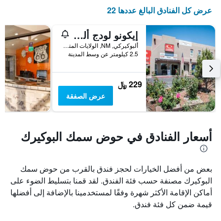
عرض كل الفنادق البالغ عددها 22
إيكونو لودج ألبوكويرك أولد تاون
ألبوكيركي, NM, الولايات المتحدة الأميريكية
2.5 كيلومتر عن وسط المدينة
229 ﷼
عرض الصفقة
أسعار الفنادق في حوض سمك البوكيرك
بعض من أفضل الخيارات لحجز فندق بالقرب من حوض سمك
البوكيرك مصنفة حسب فئة الفندق. لقد قمنا بتسليط الضوء على
أماكن الإقامة الأكثر شهرة وفقًا لمستخدمينا بالإضافة إلى أفضلها
قيمة ضمن كل فئة فندق.