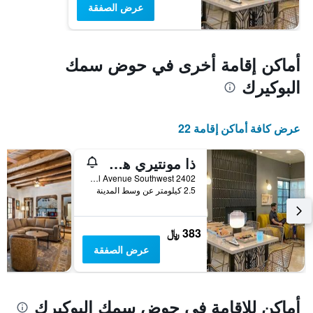
عرض الصفقة
أماكن إقامة أخرى في حوض سمك
البوكيرك
عرض كافة أماكن إقامة 22
ذا مونتيري هوتل
2402 Central Avenue Southwest, ألبوكيركي, NM, الولايات المتحدة الأميريكية
2.5 كيلومتر عن وسط المدينة
383 ﷼
عرض الصفقة
أماكن للإقامة في حوض سمك البوكيرك