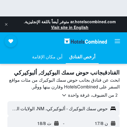
ar.hotelscombined.com
متوفر أيضاً باللغة الإنجليزية.
Visit site in English
أرخص الفنادق
أين مكان الإقامة
الفنادقبجانب حوض سمك البوكيرك, ألبوكيركي
ابحث عن فنادق بجانب حوض سمك البوكيرك من مئات مواقع
السفر على HotelsCombined وقارن بينها ووفّر.
2 من الضيوف، غرفة واحدة
حوض سمك البوكيرك - ألبوكيركي، NM، الولايات المتحدة الأميريكية
ن 17/8
-
ث 18/8