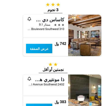
3 نجوم
3 نجوم
كاساس دي سوينوس أولد تاون هيستوريك إن ، آن أسيند كوليكشن هوتل
3 نجوم
ممتاز 9.1
310 Rio Grande Boulevard Southwest, ألبوكيركي, NM, الولايات المتحدة الأميريكية
742 ﷼
عرض الصفقة
2 نجمتين
نجمتين أو أقل
ذا مونتيري هوتل
2402 Central Avenue Southwest, ألبوكيركي, NM, الولايات المتحدة الأميريكية
383 ﷼