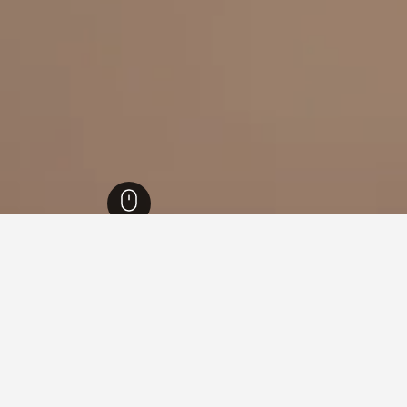
اتينات
17,275
الف
45
ف، ألمانيا