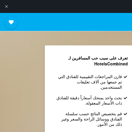
تعرف على سبب حب المسافرين لـ
HotelsCombined
قارن المراجعات التقييمية للفنادق التي
تم جمعها من آلاف تعليقات
المستخدمين.
بحث واحد يمنحك أسعاراً دقيقة للفنادق
ذات الأسعار المعقولة.
قم بتخصيص النتائج حسب سلسلة
الفنادق ووسائل الراحة والسعر وغير
ذلك من الأمور.