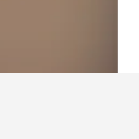
الصفحة الرئيسية
ألمانيا
303,539
راينلند بال
أرخص الفنادق في ال