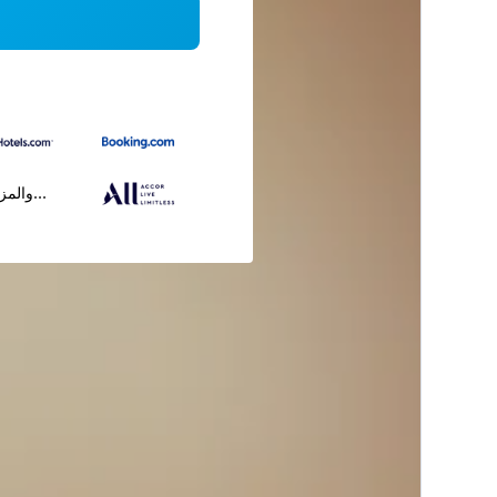
...والمز