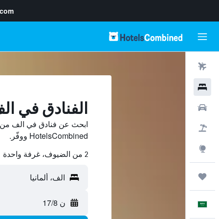
.com
رحلات طيران
فنادق
الفنادق في ال
سيارات
ابحث عن فنادق في الف من م
حزم العروض
HotelsCombined ووفّر.
استكشاف
2 من الضيوف، غرفة واحدة
رحلات
ن 17/8
العَرَبِيَّة