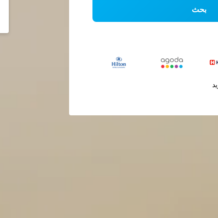
بحث
يد