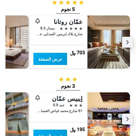
5 نجوم
5 نجوم
عمّان روتانا
5 نجوم
ممتاز 8.3
شارع بلاك ايريس, العبدلي, عمّان, الأردن
703 ﷼
عرض الصفقة
3 نجوم
3 نجوم
إيبيس عمّان
3 نجوم
جيد 6.9
61 شارع محمد فياض العساف، ص ب 4606, عمّان, الأردن
195 ﷼
عرض الصفقة