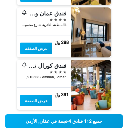
فندق عمان ويست الفاخر
4 نجوم
4المنطقة الدائرية شارع محمود عبيدي ص ب 910777, عمّان, الأردن
288 ﷼
عرض الصفقة
فندق كورال تاور باي هانزا
4 نجوم
Sulayman Al Nabulsy Street / Al Abdali, Amman, 910538 / Amman, Jordan, عمّان, الأردن
391 ﷼
عرض الصفقة
جميع 112 فنادق 4-نجمة في عمّان, الأردن