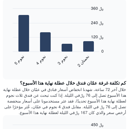
سعر
الأسبوع
360 ﷼
غرفة
يتضمن
Bar
المخطط
Chart
graphic.
chart
1
240 ﷼
with
محور
4
X
bars.
120 ﷼
الذي
يعرض
يعرض
أيام
المخطط
0
الأسبوع.
التالي
ن
ن
ن
م
ن
م
ن
م
يتضمن
متوسط
3
ج
و
4
ج
و
5
ج
و
2
ج
م
ت
ا
المخطط
End
سعر
of
التالي
الغرفة
interactive
1
هذه
chart
محور
كم تكلفة غرفة عمّان فندق خلال عطلة نهاية هذا الأسبوع؟
الليلة
Y
الذي
خلال آخر 72 ساعة، شهدنا انخفاض أسعار فنادق في عمّان خلال عطلة نهاية
الذي
عُثر
هذا الأسبوع تصل إلى 76 ﷼في الليلة. إذا كنت تبحث عن فندق ثلاث نجوم
يعرض
عليه
لعطلة نهاية هذا الأسبوع تحديدًا، فقد عثر مستخدمونا على أسعار منخفضة
متوسط
خلال
تصل إلى 76 ﷼ في الليلة. مقابل فندق 4 نجوم في عمّان، عُثر مؤخرًا على
سعر
آخر
أرخص سعر والذي كان 167 ﷼في الليلة لعطلة نهاية هذا الأسبوع.
غرفة
3
أيام
450 ﷼
مع