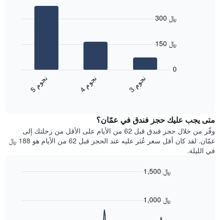
Bar
Chart
التصنيف
graphic.
chart
حسب
300 ﷼
with
النجوم
3
يتضمن
bars.
المخطط
150 ﷼
1
يعرض
محور
المخطط
0
X
التالي
ن
م
ن
م
ن
م
التي
متوسط
4
ج
و
3
ج
و
5
ج
و
تعرض
End
سعر
of
فئات
الغرفة
interactive
الفنادق
خلال
chart
بالنجوم.
متى يجب عليك حجز فندق في عمّان؟
عطلة
يتضمن
نهاية
وفّر من خلال حجز فندق قبل 62 من الأيام على الأقل من رحلتك إلى
المخطط
هذا
عمّان. لقد كان أقل سعر عُثر عليه عند الحجز قبل 62 من الأيام هو 188 ﷼
1
الأسبوع
في الليلة.
محور
الذي
Y
عُثر
1,500 ﷼
الذي
عليه
يعرض
Line
Chart
خلال
graphic.
chart
متوسط
آخر
with
1,000 ﷼
سعر
3
90
الغرفة
أيام
data
هذه