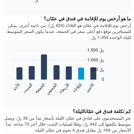
المخطط
End
of
التالي
interactive
متوسط
chart
سعر
ما هو أرخص يوم للإقامة في فندق في عمّان؟
غرفة
أرخص يوم للإقامة في عمّان هو الثلاثاء (624 ﷼). من ناحية أخرى، يمكن
كل
للمسافرين توقع دفع أعلى سعر في الجمعة، عندما يكون السعر المتوسط
شهر
لليلة الواحدة 1,304 ﷼.
يتضمن
المخطط
1,500 ﷼
1
Bar
محور
Chart
1,000 ﷼
graphic.
chart
X
with
الذي
500 ﷼
7
يعرض
bars.
0
الشهور.
الاثنين
الخميس
الأحد
الأربعاء
السبت
الثلاثاء
الجمعة
يتضمن
يعرض
المخطط
المخطط
End
التالي
of
التالي
interactive
1
متوسط
chart
محور
سعر
كم تكلفة فندق في عمّانالليلة؟
Y
غرفة
عثر المستخدمون على فنادق في عمّان الليلة بأسعار تبدأ من 36 ﷼، ويصل
الذي
كل
متوسط تكلفتها إلى 442 ﷼، وفقًا لعمليات البحث خلال آخر 72 ساعة. تبدأ
يعرض
يوم
الأسعار من 164 ﷼ مقابل فندق 4 نجوم في عمّان الليلة.
متوسط
في