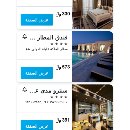
330 ﷼
عرض الصفقة
فندق المطار عمّان
4 نجوم
مطار الملكة علياء الدولي, عمّان, الأردن
573 ﷼
عرض الصفقة
سنترو مدى عمان من روتانا
4 نجوم
Ahmad Maayetah Street, P.O Box 925937, عمّان, الأردن
391 ﷼
عرض الصفقة