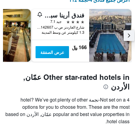
في
يتضمن
عطلة
المخطط
فندق أرينا سبيس
نهاية
التالي
1
هذا
4 نجوم
جيد 7.1
محور
الأسبوع
شارع الغاردنز ص ب 142607, عمّان, الأردن
Y
خلال
1.3 كيلومتر عن وسط المدينة
آخر
الذي
3
يعرض
166 ﷼
أيام
متوسط
عرض الصفقة
سعر
غرفة
Other star-rated hotels in عمّان,
الأردن
Not set on a 4-نجمة hotel? We’ve got plenty of other
options for you to choose from. These are the most
popular and best value properties in عمّان, الأردن based on
hotel class.