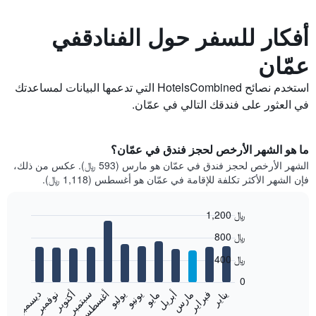
أفكار للسفر حول الفنادقفي
عمّان
استخدم نصائح HotelsCombined التي تدعمها البيانات لمساعدتك
في العثور على فندقك التالي في عمّان.
ما هو الشهر الأرخص لحجز فندق في عمّان؟
الشهر الأرخص لحجز فندق في عمّان هو مارس (593 ﷼). عكس من ذلك،
فإن الشهر الأكثر تكلفة للإقامة في عمّان هو أغسطس (1,118 ﷼).
1,200 ﷼
Bar
Chart
800 ﷼
graphic.
chart
with
400 ﷼
12
bars.
0
فبراير
مايو
أغسطس
نوفمبر
يناير
أبريل
يوليو
أكتوبر
مارس
يونيو
سبتمبر
ديسمبر
يعرض