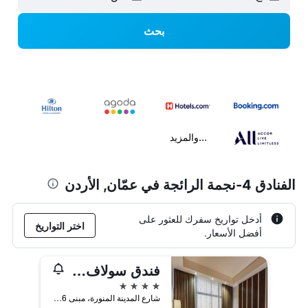
بحث
...والمزيد
الفنادق 4-نجمة الرائجة في عمّان, الأردن
أدخل تواريخ سفرك للعثور على
اختر التواريخ
أفضل الأسعار.
فندق سولاف لكجري
4 نجوم
شارع المدينة المنورة، مبنى 196, عمّان, الأردن