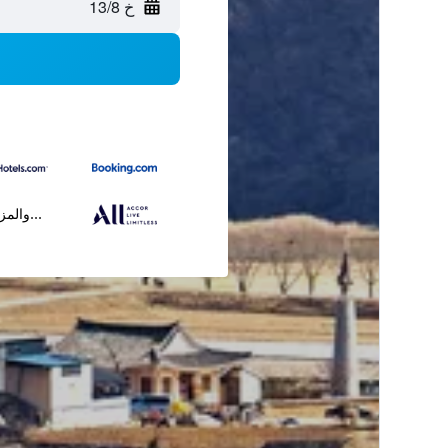
خ 13/8
...والمز