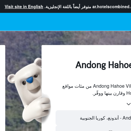
ar.hotelscombined
متوفر أيضاً باللغة الإنجليزية.
Visit site in English
لفنادقبجانب Andong Hahoe
ابحث عن فنادق بجانب Andong Hahoe Village من مئات مواقع