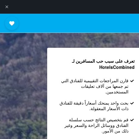
تعرف على سبب حب المسافرين لـ
HotelsCombined
قارن المراجعات التقييمية للفنادق التي
تم جمعها من آلاف تعليقات
المستخدمين.
بحث واحد يمنحك أسعاراً دقيقة للفنادق
ذات الأسعار المعقولة.
قم بتخصيص النتائج حسب سلسلة
الفنادق ووسائل الراحة والسعر وغير
ذلك من الأمور.