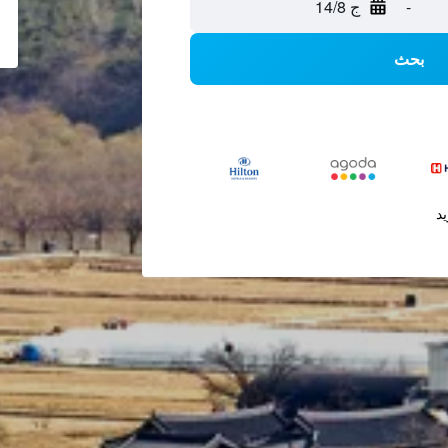
-
ج 14/8
بحث
يد