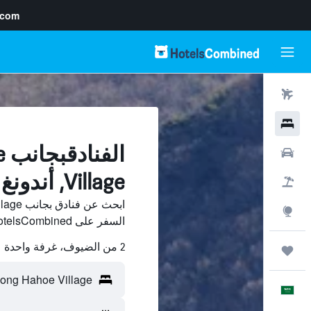
.com
رحلات طيران
فنادق
ا
سيارات
Village, أندونغ
حزم العروض
استكشاف
السفر على HotelsCombined وقارن بينها ووفّر.
2 من الضيوف، غرفة واحدة
رحلات
العَرَبِيَّة