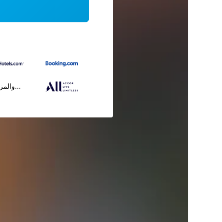
...والمز