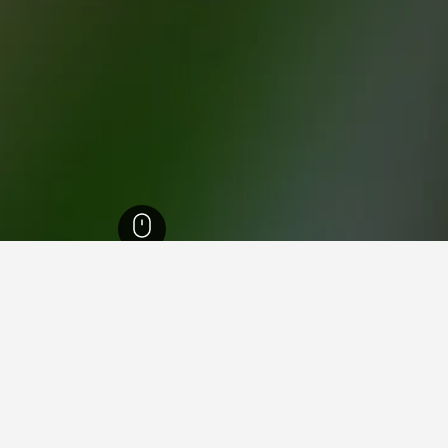
15
Argentiera
38,78
Argent