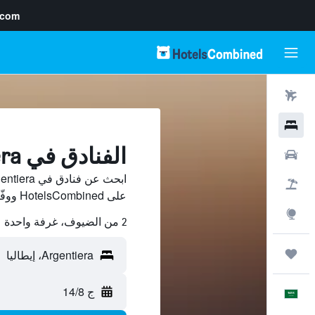
.com
رحلات طيران
فنادق
الفنادق في Argentiera
سيارات
حزم العروض
على HotelsCombined ووفّر.
استكشاف
2 من الضيوف، غرفة واحدة
رحلات
ج 14/8
العَرَبِيَّة