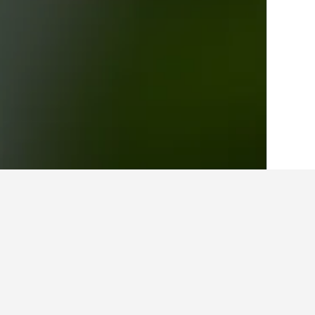
الصفحة الرئيسية
إيطاليا
522,401
سردينيا
2
حقائق حول الإقامة في iera