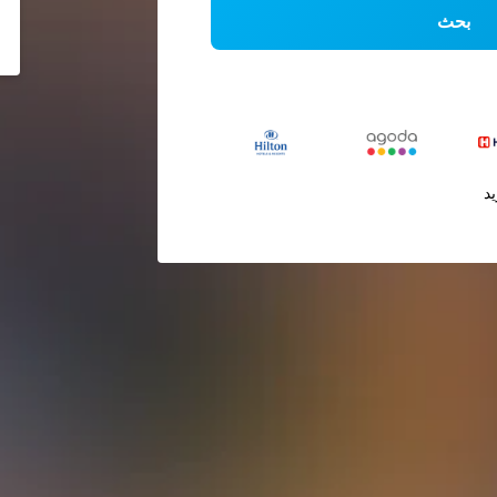
بحث
يد