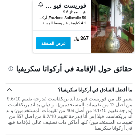
فوريست فيو بد آند بريكفاست
نجمة واحدة
ممتاز 9.6
Frazione Sottovalle 59, أركواتا سكريفيا, مقاطعة ألساندريا, إيطاليا
4.1 كيلومتر عن وسط المدينة
267 ﷼
عرض الصفقة
حقائق حول الإقامة في أركواتا سكريفيا
ما أفضل الفنادق في أركواتا سكريفيا؟
يعتبر كل من فوريست فيو بد آند بريكفاست (بدرجة تقييم 9.6/10
من أصل 12 من تقييمات المستخدمين) ، و ديلي بد آند بريكفاست
(بدرجة تقييم 9.1/10 من أصل 403 من تقييمات المستخدمين) و بد
آند بريكفاست فيلا إس آنا (بدرجة تقييم 9.2/10 من أصل 357 من
تقييمات المستخدمين) كلها أماكن ذات تصنيف عالي للإقامة فيها
في أركواتا سكريفيا