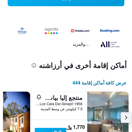
...والمزيد
أماكن إقامة أخرى في أرزاشنه
عرض كافة أماكن إقامة 444
منتجع إليا بيانكا لوكجوري
1956 Loc Cala Dei Ginepri, أرزاشنه, سردينيا, إيطاليا
7.3 كيلومتر عن وسط المدينة
1,770 ﷼
عرض