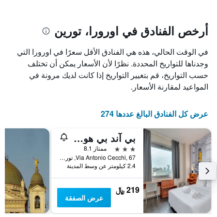
يتضمن
بالنجوم.
يتضمن
المخطط
1
المخطط
أرخص الفنادق في اورورا، تورين
1
محور
X
محور
في الوقت الحالي، هذه هي الفنادق الأقل سعرًا في اورورا التي
Y
الذي
الذي
يعرض
وجدناها للتواريخ المحددة. نظرًا لأن الأسعار يمكن أن تختلف
عدد
يعرض
حسب التواريخ، قم بتغيير التواريخ إذا كانت لديك مرونة في
الأيام
متوسط
المواعيد لمقارنة الأسعار.
قبل
سعر
غرفة
الإقامة
في
يتضمن
عرض كل الفنادق البالغ عددها 274
عطلة
المخطط
نهاية
التالي
بي آند بي هوتل تورينو بريزيدنت
1
هذا
محور
الأسبوع
3 نجوم
ممتاز 8.1
Y
خلال
Via Antonio Cecchi, 67, تورين, مقاطعة تورينو, إيطاليا
آخر
الذي
2.4 كيلومتر عن وسط المدينة
3
يعرض
أيام
متوسط
219 ﷼
سعر
عرض الصفقة
غرفة