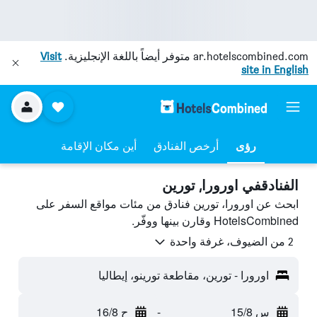
ar.hotelscombined.com
متوفر أيضاً باللغة الإنجليزية.
Visit
site in English
رؤى
أرخص الفنادق
أين مكان الإقامة
الفنادقفي اورورا, تورين
ابحث عن اورورا، تورين فنادق من مئات مواقع السفر على
HotelsCombined وقارن بينها ووفّر.
2 من الضيوف، غرفة واحدة
اورورا - تورين، مقاطعة تورينو، إيطاليا
س 15/8
-
ح 16/8