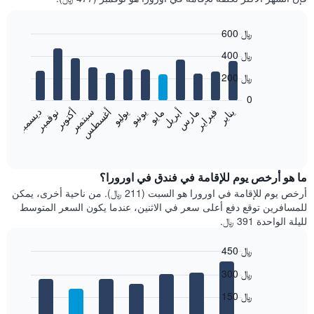
600 ﷼
Bar
Chart
400 ﷼
graphic.
chart
with
200 ﷼
12
bars.
0
فبراير
مايو
أغسطس
نوفمبر
يناير
أبريل
يوليو
أكتوبر
مارس
يونيو
سبتمبر
ديسمبر
يعرض
المخطط
End
of
التالي
interactive
متوسط
chart
سعر
ما هو أرخص يوم للإقامة في فندق في اورورا؟
غرفة
أرخص يوم للإقامة في اورورا هو السبت (211 ﷼). من ناحية أخرى، يمكن
كل
للمسافرين توقع دفع أعلى سعر في الاثنين، عندما يكون السعر المتوسط
شهر
لليلة الواحدة 391 ﷼.
يتضمن
المخطط
450 ﷼
1
Bar
محور
Chart
300 ﷼
graphic.
chart
X
with
الذي
150 ﷼
7
يعرض
bars.