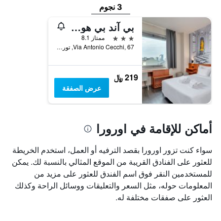
3 نجوم
بي آند بي هوتل تورينو بريزيدنت
3 نجوم
ممتاز 8.1
Via Antonio Cecchi, 67, تورين, مقاطعة تورينو, إيطاليا
219 ﷼
عرض الصفقة
أماكن للإقامة في اورورا
سواء كنت تزور اورورا بقصد الترفيه أو العمل، استخدم الخريطة
للعثور على الفنادق القريبة من الموقع المثالي بالنسبة لك. يمكن
للمستخدمين النقر فوق اسم الفندق للعثور على مزيد من
المعلومات حوله، مثل السعر والتعليقات ووسائل الراحة وكذلك
العثور على صفقات مختلفة له.