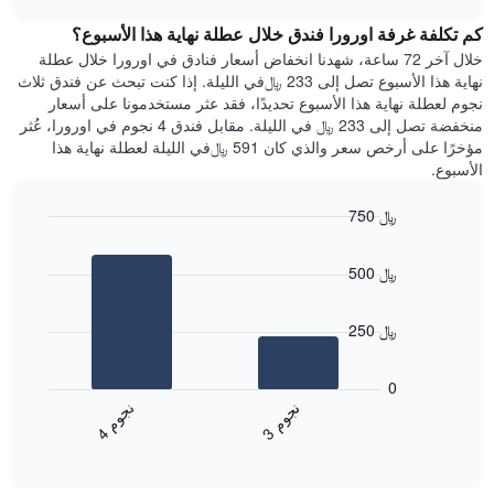
1
هذه
chart
محور
كم تكلفة غرفة اورورا فندق خلال عطلة نهاية هذا الأسبوع؟
الليلة
Y
الذي
خلال آخر 72 ساعة، شهدنا انخفاض أسعار فنادق في اورورا خلال عطلة
الذي
عُثر
نهاية هذا الأسبوع تصل إلى 233 ﷼في الليلة. إذا كنت تبحث عن فندق ثلاث
يعرض
عليه
نجوم لعطلة نهاية هذا الأسبوع تحديدًا، فقد عثر مستخدمونا على أسعار
متوسط
خلال
منخفضة تصل إلى 233 ﷼ في الليلة. مقابل فندق 4 نجوم في اورورا، عُثر
سعر
آخر
مؤخرًا على أرخص سعر والذي كان 591 ﷼في الليلة لعطلة نهاية هذا
غرفة
3
الأسبوع.
أيام
مع
750 ﷼
التصنيف
Bar
حسب
Chart
graphic.
chart
النجوم
500 ﷼
with
يتضمن
2
المخطط
bars.
1
250 ﷼
محور
يعرض
X
المخطط
0
التي
التالي
ن
م
ن
م
تعرض
متوسط
3
ج
و
4
ج
و
فئات
End
سعر
of
الفنادق
الغرفة
interactive
بالنجوم.
خلال
chart