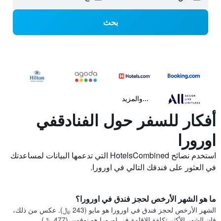
بحث
...والمزيد
أفكار للسفر حول الفنادقفي
اورورا
استخدم نصائح HotelsCombined التي تدعمها البيانات لمساعدتك
في العثور على فندقك التالي في اورورا.
ما هو الشهر الأرخص لحجز فندق في اورورا؟
الشهر الأرخص لحجز فندق في اورورا هو مايو (243 ﷼). عكس من ذلك،
فإن الشهر الأكثر تكلفة للإقامة في اورورا هو نوفمبر (477 ﷼).