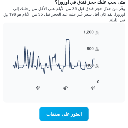
يتضمن
متى يجب عليك حجز فندق في اورورا؟
عطلة
المخطط
نهاية
وفّر من خلال حجز فندق قبل 35 من الأيام على الأقل من رحلتك إلى
1
هذا
اورورا. لقد كان أقل سعر عُثر عليه عند الحجز قبل 35 من الأيام هو 196 ﷼
محور
الأسبوع
في الليلة.
Y
الذي
الذي
عُثر
1,200 ﷼
يعرض
عليه
متوسط
Line
Chart
خلال
graphic.
chart
سعر
آخر
with
800 ﷼
الغرفة
3
90
هذه
أيام
data
الليلة
points.
مع
400 ﷼
الذي
التصنيف
عُثر
حسب
يعرض
عليه
النجوم
المخطط
0
خلال
التالي
يتضمن
60
90
30
آخر
كيفية
المخطط
End
3
of
1
تغير
interactive
أيام
سعر
محور
chart
X
غرفة
عند
الذي
العثور على صفقات
يعرض
اقتراب
تاريخ
فئات
الإقامة
الفنادق