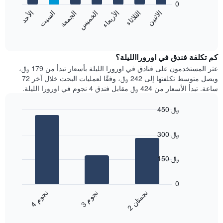
0
الشهور.
الاثنين
الثلاثاء
الأربعاء
الخميس
الجمعة
السبت
الأحد
يتضمن
يعرض
المخطط
المخطط
End
التالي
of
التالي
interactive
1
متوسط
chart
محور
سعر
كم تكلفة فندق في اوروراالليلة؟
Y
غرفة
عثر المستخدمون على فنادق في اورورا الليلة بأسعار تبدأ من 179 ﷼،
الذي
كل
ويصل متوسط تكلفتها إلى 242 ﷼، وفقًا لعمليات البحث خلال آخر 72
يعرض
يوم
ساعة. تبدأ الأسعار من 424 ﷼ مقابل فندق 4 نجوم في اورورا الليلة.
متوسط
في
سعر
الأسبوع
450 ﷼
غرفة
يتضمن
Bar
المخطط
Chart
graphic.
chart
1
300 ﷼
with
محور
3
X
bars.
150 ﷼
الذي
يعرض
يعرض
أيام
المخطط
0
الأسبوع.
التالي
ن
م
ن
ن
ن
م
يتضمن
متوسط
3
ج
و
4
ج
و
2
ج
م
ت
ا
المخطط
End
سعر
of
التالي
الغرفة
interactive