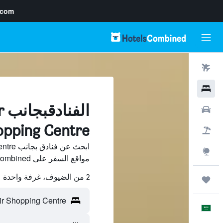
.com
رحلات طيران
فنادق
ال
سيارات
Shopping Centre, سوث
حزم العروض
استكشاف
مواقع السفر على HotelsCombined وقارن بينها ووفّر.
2 من الضيوف، غرفة واحدة
رحلات
العَرَبِيَّة