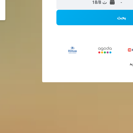
-
ث 18/8
بحث
يد