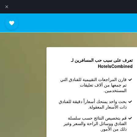
تعرف على سبب حب المسافرين لـ
HotelsCombined
قارن المراجعات التقييمية للفنادق التي
تم جمعها من آلاف تعليقات
المستخدمين.
بحث واحد يمنحك أسعاراً دقيقة للفنادق
ذات الأسعار المعقولة.
قم بتخصيص النتائج حسب سلسلة
الفنادق ووسائل الراحة والسعر وغير
ذلك من الأمور.