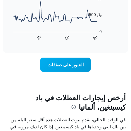
X
90
data
الذي
points.
يعرض
500 ﷼
أيام
يعرض
الأسبوع.
المخطط
يتضمن
0
التالي
المخطط
60
90
30
كيفية
End
التالي
of
تغير
1
interactive
سعر
chart
محور
غرفة
Y
عند
الذي
العثور على صفقات
اقتراب
يعرض
تاريخ
متوسط
الإقامة
سعر
يتضمن
غرفة
المخطط
1
أرخص إيجارات العطلات في باد
محور
كيسينغين، ألمانيا
X
الذي
يعرض
في الوقت الحالي، تقدم بيوت العطلات هذه أقل سعر لليلة من
عدد
بين تلك التي وجدناها في باد كيسينغين. إذا كان لديك مرونة في
الأيام