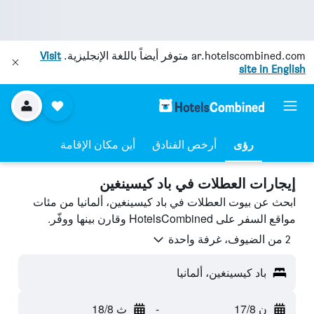
ar.hotelscombined.com
متوفر أيضاً باللغة الإنجليزية.
Visit
site in English
رؤى
أرخص الفنادق
أين مكان الإقامة
إيجارات العطلات في باد كيسينغين
ابحث عن بيوت العطلات في باد كيسينغين، ألمانيا من مئات
مواقع السفر على HotelsCombined وقارن بينها ووفّر.
2 من الضيوف، غرفة واحدة
باد كيسينغين، ألمانيا
ن 17/8
-
ث 18/8