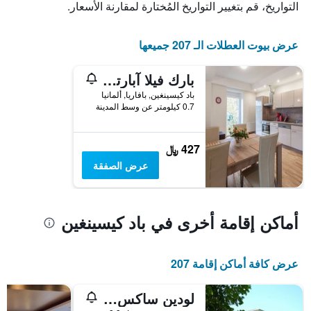
التواريخ، قم بتغيير التواريخ المُختارة لمقارنة الأسعار.
قبل
الإقامة
يتضمن
عرض بيوت العطلات الـ 207 جميعها
المخطط
التالي
1
بارك فيلا آبارتمنتس
محور
باد كيسينغين, بافاريا, ألمانيا
Y
0.7 كيلومتر عن وسط المدينة
الذي
يعرض
متوسط
427 ﷼
سعر
غرفة
عرض الصفقة
أماكن إقامة أخرى في باد كيسينغين
عرض كافة أماكن إقامة 207
لودين ساكس بارك هوتل آند ريتريت