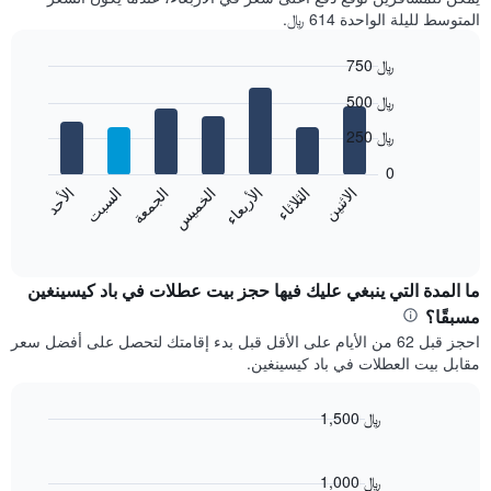
المتوسط لليلة الواحدة 614 ﷼.
750 ﷼
Bar
Chart
500 ﷼
graphic.
chart
with
250 ﷼
7
bars.
0
الاثنين
الثلاثاء
الأربعاء
الخميس
الجمعة
السبت
الأحد
يعرض
المخطط
End
of
التالي
interactive
متوسط
chart
سعر
ما المدة التي ينبغي عليك فيها حجز بيت عطلات في باد كيسينغين
غرفة
مسبقًا؟
كل
احجز قبل 62 من الأيام على الأقل قبل بدء إقامتك لتحصل على أفضل سعر
يوم
مقابل بيت العطلات في باد كيسينغين.
في
الأسبوع
يتضمن
1,500 ﷼
المخطط
Line
Chart
1
graphic.
chart
محور
with
1,000 ﷼