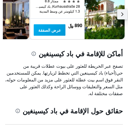
4 نجوم
ممتاز 8.8
Kurhausstraße 28, باد كيسينغين, بافاريا, ألمانيا
1.3 كيلومتر عن وسط المدينة
890 ﷼
عرض الصفقة
أماكن للإقامة في باد كيسينغين
تصفح عبر الخريطة للعثور على بيوت عطلات قريبة من
حي(أحياء) باد كيسينغين التي تخطط لزيارتها. يمكن للمستخدمين
النقر فوق اسم بيت عطلة للعثور على مزيد من المعلومات حوله،
مثل السعر والتعليقات ووسائل الراحة وكذلك العثور على
صفقات مختلفة له.
حقائق حول الإقامة في باد كيسينغين