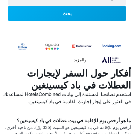
بحث
...والمزيد
أفكار حول السفر لإيجارات
العطلات في باد كيسينغين
استخدم نصائحنا المستندة إلى بيانات HotelsCombined لمساعدتك
في العثور على إيجار إجازتك القادمة في باد كيسينغين.
ما هو أرخص يوم للإقامة في بيت عطلات في باد كيسينغين؟
أرخص يوم للإقامة في باد كيسينغين هو السبت (335 ﷼). من ناحية أخرى،
يمكن للمسافرين توقع دفع أعلى سعر في الأربعاء، عندما يكون السعر