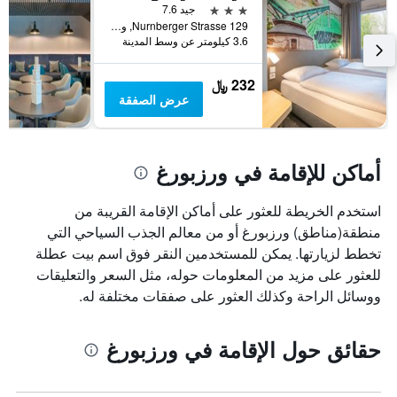
قبل
3 نجوم
جيد 7.6
الإقامة
Nurnberger Strasse 129, ورزبورغ, بافاريا, ألمانيا
يتضمن
3.6 كيلومتر عن وسط المدينة
المخطط
التالي
232 ﷼
1
عرض الصفقة
محور
Y
الذي
يعرض
أماكن للإقامة في ورزبورغ
متوسط
سعر
غرفة
استخدم الخريطة للعثور على أماكن الإقامة القريبة من
منطقة(مناطق) ورزبورغ أو من معالم الجذب السياحي التي
تخطط لزيارتها. يمكن للمستخدمين النقر فوق اسم بيت عطلة
للعثور على مزيد من المعلومات حوله، مثل السعر والتعليقات
ووسائل الراحة وكذلك العثور على صفقات مختلفة له.
حقائق حول الإقامة في ورزبورغ