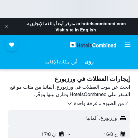
ar.hotelscombined.com
متوفر أيضاً باللغة الإنجليزية.
Visit site in English
رؤى
أين مكان الإقامة
إيجارات العطلات في ورزبورغ
ابحث عن بيوت العطلات في ورزبورغ، ألمانيا من مئات مواقع
السفر على HotelsCombined وقارن بينها ووفّر.
2 من الضيوف، غرفة واحدة
ورزبورغ، ألمانيا
ح 16/8
-
ن 17/8