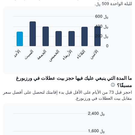
لليلة الواحدة 509 ﷼.
600 ﷼
Bar
Chart
400 ﷼
graphic.
chart
with
200 ﷼
7
bars.
0
الاثنين
الثلاثاء
الأربعاء
الخميس
الجمعة
السبت
الأحد
يعرض
المخطط
End
of
التالي
interactive
متوسط
chart
سعر
ما المدة التي ينبغي عليك فيها حجز بيت عطلات في ورزبورغ
غرفة
مسبقًا؟
كل
احجز قبل 73 من الأيام على الأقل قبل بدء إقامتك لتحصل على أفضل سعر
يوم
مقابل بيت العطلات في ورزبورغ.
في
الأسبوع
يتضمن
2,400 ﷼
المخطط
Line
Chart
1
graphic.
chart
محور
with
1,600 ﷼
X
90