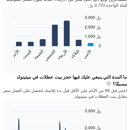
لليلة الواحدة 2,723 ﷼.
3,000 ﷼
Bar
Chart
2,000 ﷼
graphic.
chart
with
1,000 ﷼
7
bars.
0
الاثنين
الخميس
الأحد
الأربعاء
السبت
الثلاثاء
الجمعة
يعرض
المخطط
End
of
التالي
interactive
متوسط
chart
سعر
ما المدة التي ينبغي عليك فيها حجز بيت عطلات في ميتينولد
غرفة
مسبقًا؟
كل
احجز قبل 89 من الأيام على الأقل قبل بدء إقامتك لتحصل على أفضل سعر
يوم
مقابل بيت العطلات في ميتينولد.
في
الأسبوع
يتضمن
3,000 ﷼
المخطط
Line
Chart
1
graphic.
chart
محور
with
2,000 ﷼