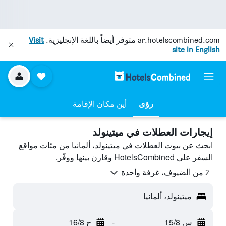
ar.hotelscombined.com
متوفر أيضاً باللغة الإنجليزية.
Visit
site in English
رؤى
أين مكان الإقامة
إيجارات العطلات في ميتينولد
ابحث عن بيوت العطلات في ميتينولد، ألمانيا من مئات مواقع
السفر على HotelsCombined وقارن بينها ووفّر.
2 من الضيوف، غرفة واحدة
ميتينولد، ألمانيا
س 15/8
-
ح 16/8