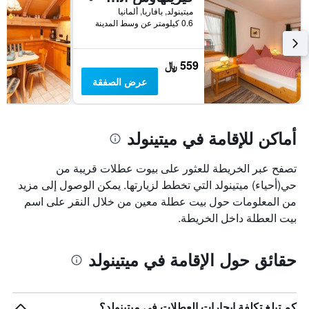
قبل
ميتينولد, بافاريا, ألمانيا
الإقامة
0.6 كيلومتر عن وسط المدينة
يتضمن
المخطط
التالي
559 ﷼
1
عرض الصفقة
محور
Y
الذي
يعرض
أماكن للإقامة في ميتينولد
متوسط
سعر
غرفة
تصفح عبر الخريطة للعثور على بيوت عطلات قريبة من
حي(أحياء) ميتينولد التي تخطط لزيارتها. يمكن الوصول إلى مزيد
من المعلومات حول بيت عطلة معين من خلال النقر على اسم
بيت العطلة داخل الخريطة.
حقائق حول الإقامة في ميتينولد
كم تبلغ تكلفة إيجارات العطلات في ميتينولد؟