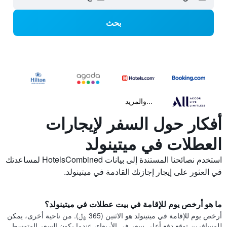
بحث
...والمزيد
أفكار حول السفر لإيجارات
العطلات في ميتينولد
استخدم نصائحنا المستندة إلى بيانات HotelsCombined لمساعدتك
في العثور على إيجار إجازتك القادمة في ميتينولد.
ما هو أرخص يوم للإقامة في بيت عطلات في ميتينولد؟
أرخص يوم للإقامة في ميتينولد هو الاثنين (365 ﷼). من ناحية أخرى، يمكن
للمسافرين توقع دفع أعلى سعر في الأربعاء، عندما يكون السعر المتوسط