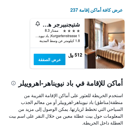
يعرض
عدد
عرض كافة أماكن إقامة 237
الأيام
قبل
شتيجنبيرجر هوتل باد نيوينار
الإقامة
يتضمن
4 نجوم
ممتاز 8.3
المخطط
Kurgartenstrasse 1, باد نيويناهر-اهروييلر, راينلند بالاتينات, ألمانيا
التالي
1.8 كيلومتر عن وسط المدينة
1
محور
512 ﷼
Y
عرض الصفقة
الذي
يعرض
متوسط
سعر
أماكن للإقامة في باد نيويناهر-اهروييلر
غرفة
استخدم الخريطة للعثور على أماكن الإقامة القريبة من
منطقة(مناطق) باد نيويناهر-اهروييلر أو من معالم الجذب
السياحي التي تخطط لزيارتها. يمكن الوصول إلى مزيد من
المعلومات حول بيت عطلة معين من خلال النقر على اسم بيت
العطلة داخل الخريطة.