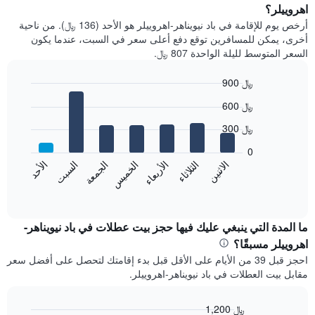
اهروييلر؟
أرخص يوم للإقامة في باد نيويناهر-اهروييلر هو الأحد (136 ﷼). من ناحية
أخرى، يمكن للمسافرين توقع دفع أعلى سعر في السبت، عندما يكون
السعر المتوسط لليلة الواحدة 807 ﷼.
900 ﷼
Bar
Chart
600 ﷼
graphic.
chart
with
300 ﷼
7
bars.
0
الاثنين
الثلاثاء
الأربعاء
الخميس
الجمعة
السبت
الأحد
يعرض
المخطط
End
of
التالي
interactive
متوسط
chart
سعر
ما المدة التي ينبغي عليك فيها حجز بيت عطلات في باد نيويناهر-
غرفة
اهروييلر مسبقًا؟
كل
احجز قبل 39 من الأيام على الأقل قبل بدء إقامتك لتحصل على أفضل سعر
يوم
مقابل بيت العطلات في باد نيويناهر-اهروييلر.
في
الأسبوع
يتضمن
1,200 ﷼