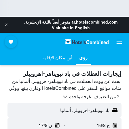
ar.hotelscombined.com
متوفر أيضاً باللغة الإنجليزية.
Visit site in English
رؤى
أين مكان الإقامة
إيجارات العطلات في باد نيويناهر-اهروييلر
ابحث عن بيوت العطلات في باد نيويناهر-اهروييلر، ألمانيا من
مئات مواقع السفر على HotelsCombined وقارن بينها ووفّر.
2 من الضيوف، غرفة واحدة
باد نيويناهر-اهروييلر، ألمانيا
ح 16/8
-
ن 17/8