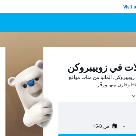
Visit 
ات في زوييبروكن
ييبروكن، ألمانيا من مئات مواقع
-
س 15/8