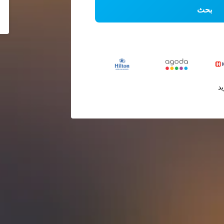
بحث
يد