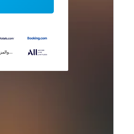
...والمز